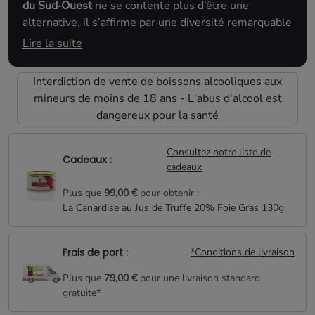
du Sud‑Ouest
ne se contente plus d’être une
alternative, il s’affirme par une diversité remarquable
d’
appellations
, portée par une résilience agricole et
Lire la suite
une forte
identité locale
.
Interdiction de vente de boissons alcooliques aux
Que vous aimiez les
vins rouges puissants
,
mineurs de moins de 18 ans - L'abus d'alcool est
gourmands, les
blancs riches
ou les
rosés frais
, le
dangereux pour la santé
vignoble de Bergerac et de Duras a forcément un vin
fait pour vous.
Consultez notre liste de
Cadeaux :
cadeaux
Plus que
99,00 €
pour obtenir :
La Canardise au Jus de Truffe 20% Foie Gras 130g
Frais de port :
*Conditions de livraison
Plus que
79,00 €
pour une livraison standard
gratuite*