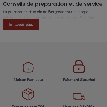
Conseils de préparation et de service
La préparation d'un
vin de Bergerac
est une étape
déterminante pour permettre au produit de s'exprimer
pleinement. La préparation de la bouteille varie selon son
En savoir plus
type :
Vins de Bergerac rouges
: une
aération d'une heure
en
bouteille ou en carafe est recommandée pour libérer
le côté charnu et fruité.
Vins blancs secs de Bergerac
: il est préférable de les
déboucher au dernier moment
afin de préserver la
tension minérale et la vivacité aromatique qui font
leur signature.
Maison Familiale
Paiement Sécurisé
Vins de bergerac blancs moelleux et liquoreux
: un
rafraîchissement lent et progressif
est essentiel pour
ne pas masquer la complexité des arômes de safran et
d'abricot confit.
Franco de port 79€
Livraison 24h/48h