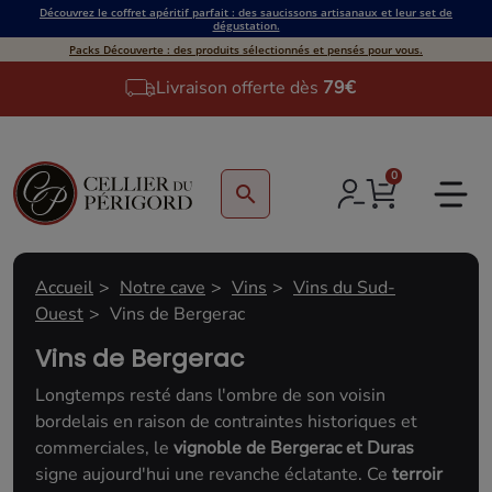
Découvrez le coffret apéritif parfait : des saucissons artisanaux et leur set de
dégustation.
Packs Découverte : des produits sélectionnés et pensés pour vous.
Livraison offerte dès
79€
0
search
Accueil
Notre cave
Vins
Vins du Sud-
Ouest
Vins de Bergerac
Vins de Bergerac
Longtemps resté dans l'ombre de son voisin
bordelais en raison de contraintes historiques et
commerciales, le
vignoble de Bergerac et Duras
signe aujourd'hui une revanche éclatante. Ce
terroir