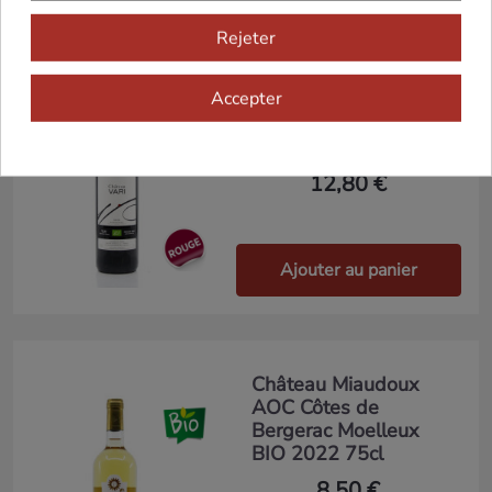
Rejeter
Nouveau
Accepter
Château Vari AOC
Bergerac Rouge
2020 Bio 75cl
12,80 €
Ajouter au panier
Château Miaudoux
AOC Côtes de
Bergerac Moelleux
BIO 2022 75cl
8,50 €