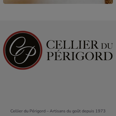
exceptionnelle allant de
5 à 20 ans
.
Astuces de chef
Le
service du vin
s'appuie sur des standards de qualité
reconnus par des institutions telles que le Guide Hachette
des Vins, qui valide chaque année l'excellence des
domaines locaux. Les
rouges jeunes
s'apprécient
légèrement frais pour souligner l'éclat du fruit. Pour les
appellations
de garde comme le Pécharmant, le carafage
est indispensable afin d'assouplir les tanins fermes issus
des terroirs argileux. En cuisine, le
vin blanc sec
est utilisé
comme un assaisonnement acide précis pour déglacer des
sucs ou équilibrer la richesse d'un plat.
Comparaisons et déclinaisons
Blancs moelleux vs blancs liquoreux
La distinction entre ces deux styles repose sur la
Cellier du Périgord – Artisans du goût depuis 1973
concentration en sucre
et les méthodes de récolte