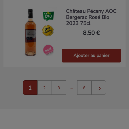
Château Pécany AOC
Bergerac Rosé Bio
2023 75cl
8,50 €
Ajouter au panier
1

…
2
3
6