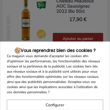
Château Miaudoux
AOC Saussignac
2022 Bio 50cl
DEMIE 50CL
17,90 €
Ajouter au panier
Vous reprendrez bien des cookies ?
Ce magasin vous demande d'accepter les cookies afin
d'optimiser les performances, les fonctionnalités des réseaux
Château Theulet
sociaux et la pertinence de la publicité. Les cookies tiers liés
AOC Côtes de
aux réseaux sociaux et à la publicité sont utilisés pour vous
Bergerac 2019, 75cl
offrir des fonctionnalités optimisées sur les réseaux sociaux,
ainsi que des publicités personnalisées. Acceptez-vous ces
11,40 €
cookies ainsi que les implications associées à l'utilisation de
vos données personnelles ?
Configurer
Ajouter au panier