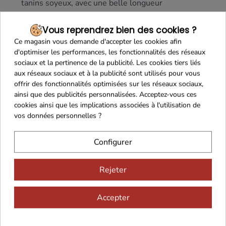
tanins soyeux, avec une belle longueur
aromatique.
Vous reprendrez bien des cookies ?
Ce vin accompagne parfaitement
viandes rouges
Ce magasin vous demande d'accepter les cookies afin
grillées, magrets de canard, confit ou
fromages
d'optimiser les performances, les fonctionnalités des réseaux
affinés du Périgord, et sublimera également vos
sociaux et la pertinence de la publicité. Les cookies tiers liés
plats en sauce
et vos repas de fête.
aux réseaux sociaux et à la publicité sont utilisés pour vous
Servi entre 15 et 18 °C, il peut se déguster dès
offrir des fonctionnalités optimisées sur les réseaux sociaux,
ainsi que des publicités personnalisées. Acceptez-vous ces
maintenant ou se conserver en cave pendant 5 à
cookies ainsi que les implications associées à l'utilisation de
10 ans pour développer toute sa complexité.
vos données personnelles ?
Configurer
Rejeter
Accepter