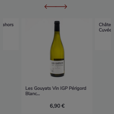
Cahors
Château
Cuvée..
Les Gouyats Vin IGP Périgord
Blanc...
6,90 €