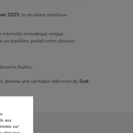
ives 2025
, le vin blanc moelleux
n intensité aromatique unique.
e un équilibre parfait entre douceur
esserts fruités.
nt, devenu une véritable référence du
Sud-
es
iés aux
imisées sur
s ainsi que