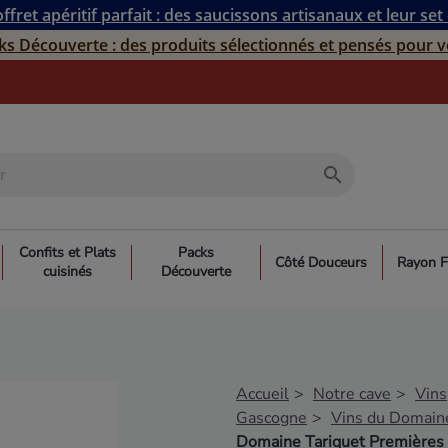
ffret apéritif parfait : des saucissons artisanaux et leur set
ks Découverte : des produits sélectionnés et pensés pour v
search
Confits et Plats
Packs
Côté Douceurs
Rayon F
cuisinés
Découverte
Accueil
Notre cave
Vins
Gascogne
Vins du Domaine
Domaine Tariquet Premières 