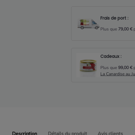
Frais de port :
Plus que
79,00 €
p
Cadeaux :
Plus que
99,00 €
p
La Canardise au J
Description
Détails du produit
Avis clients