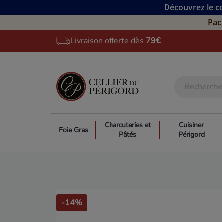
Découvrez le co
Pac
Livraison offerte dès
79€
Charcuteries et
Cuisiner
Foie Gras
Pâtés
Périgord
-14%