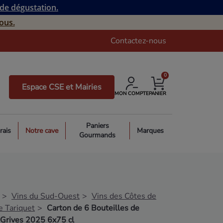
 de dégustation.
ous.
Contactez-nous
0
Espace CSE et Mairies
MON COMPTE
PANIER
Paniers
rais
Notre cave
Marques
Gourmands
Vins du Sud-Ouest
Vins des Côtes de
 Tariquet
Carton de 6 Bouteilles de
Grives 2025 6x75 cl