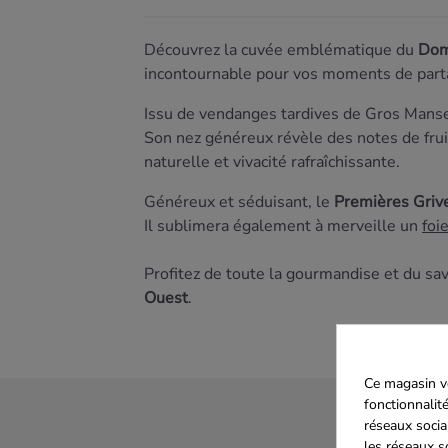
Découvrez la cuvée emblématique du
Dom
incontournable pour vos moments de part
Issu de vendanges tardives de Gros Mansen
Son nez généreux révèle des notes de fruit
naturelle et vivacité rafraîchissante.
Généreux et séduisant, le
Premières Griv
Il sublimera également à merveille un
foi
Profitez de toute la gourmandise et du sav
Ouest
.
Ce magasin vo
fonctionnalité
réseaux socia
les réseaux s