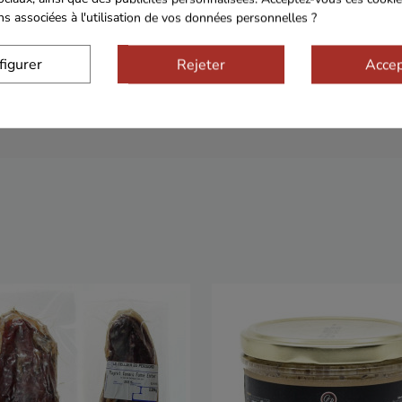
ons associées à l'utilisation de vos données personnelles ?
figurer
Rejeter
Accep
Sécurisé
Franco de port 79€
Livrais