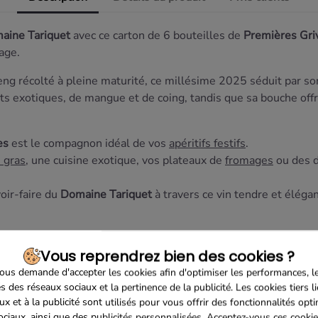
aine Tariquet
avec ce carton de 6 bouteilles de
Premières Gr
age.
g récolté à pleine maturité, ce millésime 2025 séduit par so
s exotiques, de mangue et de coing, tandis que sa bouche offr
es
est le compagnon idéal de vos
apéritifs festifs
.
e gras
, une cuisine exotique, vos plateaux de
fromages
ou des d
oir-faire du
Domaine Tariquet
à travers ce vin tendre et éléga
Vous reprendrez bien des cookies ?
us demande d'accepter les cookies afin d'optimiser les performances, l
s des réseaux sociaux et la pertinence de la publicité. Les cookies tiers l
ux et à la publicité sont utilisés pour vous offrir des fonctionnalités opt
ociaux, ainsi que des publicités personnalisées. Acceptez-vous ces cookie