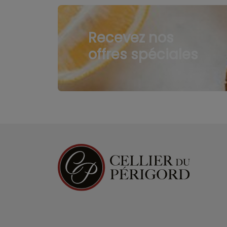
Recevez nos
offres spéciales