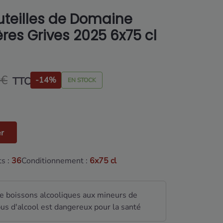
uteilles de Domaine
res Grives 2025 6x75 cl
 €
TTC
-14%
EN STOCK
er
s :
36
Conditionnement :
6x75 cl
de boissons alcooliques aux mineurs de
us d'alcool est dangereux pour la santé