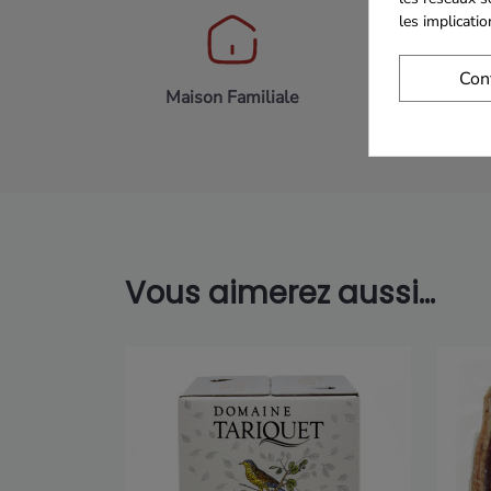
les implicati
Con
Maison Familiale
Paiement 
Vous aimerez aussi...