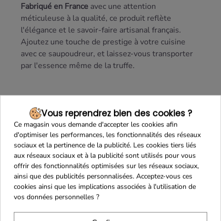
Fabriqué en France
avec une attention
méticuleuse à la qualité, ce produit reflète
l'élégance et le savoir-faire artisanal français.
Ajoutez une touche de prestige à votre cuisine
avec ce saupoudreur, et laissez-vous transporter
par l'essence même de la truffe.
Vous reprendrez bien des cookies ?
Ce magasin vous demande d'accepter les cookies afin
d'optimiser les performances, les fonctionnalités des réseaux
sociaux et la pertinence de la publicité. Les cookies tiers liés
aux réseaux sociaux et à la publicité sont utilisés pour vous
offrir des fonctionnalités optimisées sur les réseaux sociaux,
ainsi que des publicités personnalisées. Acceptez-vous ces
Maison Familiale
Paiement Sécurisé
cookies ainsi que les implications associées à l'utilisation de
vos données personnelles ?