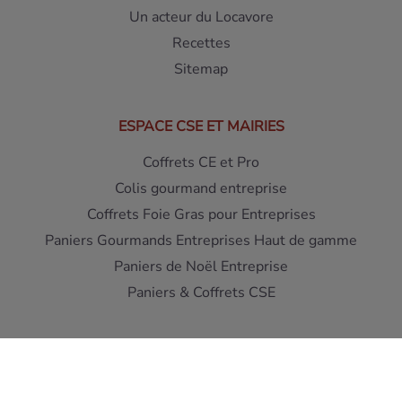
Un acteur du Locavore
Recettes
Sitemap
ESPACE CSE ET MAIRIES
Coffrets CE et Pro
Colis gourmand entreprise
Coffrets Foie Gras pour Entreprises
Paniers Gourmands Entreprises Haut de gamme
Paniers de Noël Entreprise
Paniers & Coffrets CSE
Interdiction de vente de boissons alcooliques aux mineurs
de moins de 18 ans - L'abus d'alcool est dangereux pour la
santé