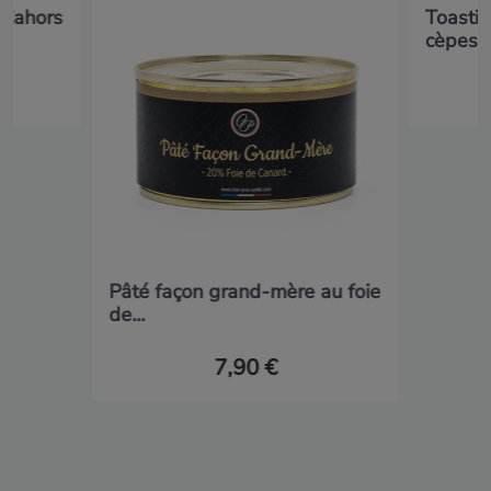
 Cahors
Toasti
cèpes e
Pâté façon grand-mère au foie
de...
7,90 €