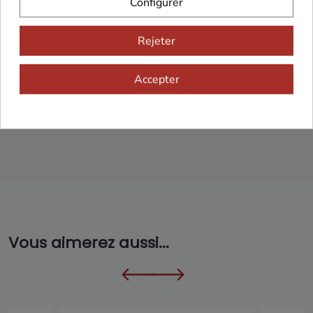
Configurer
Franco de port 79€
Livraison 24h/48h
Rejeter
Accepter
Cadeaux dès 99€
Vous aimerez aussi...