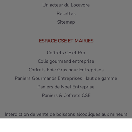
Un acteur du Locavore
Recettes
Sitemap
ESPACE CSE ET MAIRIES
Coffrets CE et Pro
Colis gourmand entreprise
Coffrets Foie Gras pour Entreprises
Paniers Gourmands Entreprises Haut de gamme
Paniers de Noël Entreprise
Paniers & Coffrets CSE
Interdiction de vente de boissons alcooliques aux mineurs
de moins de 18 ans - L'abus d'alcool est dangereux pour la
santé