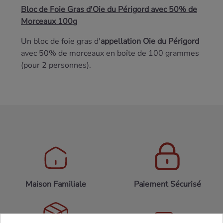
Bloc de Foie Gras d'Oie du Périgord avec 50% de
Morceaux 100g
Un bloc de foie gras d'
appellation Oie du Périgord
avec 50% de morceaux en boîte de 100 grammes
(pour 2 personnes).
Maison Familiale
Paiement Sécurisé