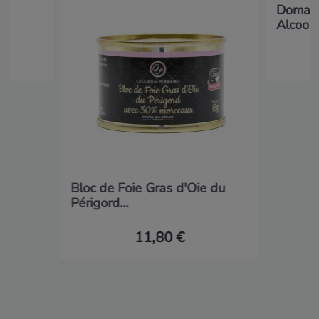
du
Domain
Alcool..
Bloc de Foie Gras d'Oie du
Périgord...
11,80 €