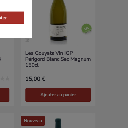
MAGNUM 150CL
ter
Les Gouyats Vin IGP
3
Périgord Blanc Sec Magnum
150cl
15,00 €
Ajouter au panier
Nouveau