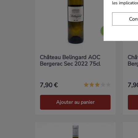
les implicati
Con
Château Belingard AOC
Châ
Bergerac Sec 2022 75cl
Ber
7,90 €
7,9
Ajouter au panier