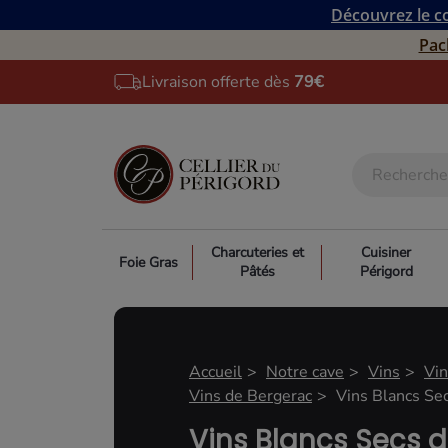
Découvrez le co
Pac
Livraison offerte dès
79€
Charcuteries et
Cuisiner
Foie Gras
Pâtés
Périgord
Accueil
Notre cave
Vins
Vi
Vins de Bergerac
Vins Blancs Se
Vins Blancs Secs 