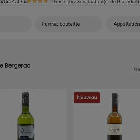
ote :
4.2
/
5
Basé sur
23
évaluation(s) de 9 produit(
ffrent une toute
lancs de
 d’une belle
ve des notes
, parfois de vanille,
une finale
vent le premier rôle,
 arômes expressifs.
de Bergerac
plats comme une côte
Tri
à la crème.
e et caractère, les
ute la richesse d’un
Nouveau
able invitation à la