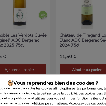
noble Les Verdots Cuvée
Château de Tiregand L
iginel" AOC Bergerac
Blanc AOC Bergerac Se
nc 2025 75cl
2024 75cl
5 €
11,50 €
Ajouter au panier
Ajouter au panier
Vous reprendrez bien des cookies ?
us demande d'accepter les cookies afin d'optimiser les performances, l
s des réseaux sociaux et la pertinence de la publicité. Les cookies tiers l
ux et à la publicité sont utilisés pour vous offrir des fonctionnalités opt
ociaux, ainsi que des publicités personnalisées. Acceptez-vous ces cookie