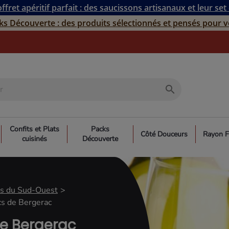
ffret apéritif parfait : des saucissons artisanaux et leur set
ks Découverte : des produits sélectionnés et pensés pour v
search
Confits et Plats
Packs
Côté Douceurs
Rayon F
cuisinés
Découverte
ns du Sud-Ouest
cs de Bergerac
de Bergerac