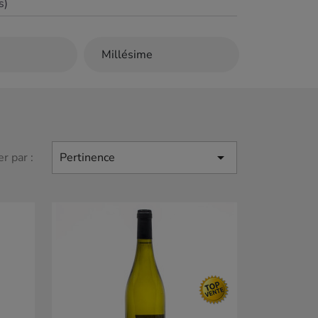
s)

er par :
Pertinence