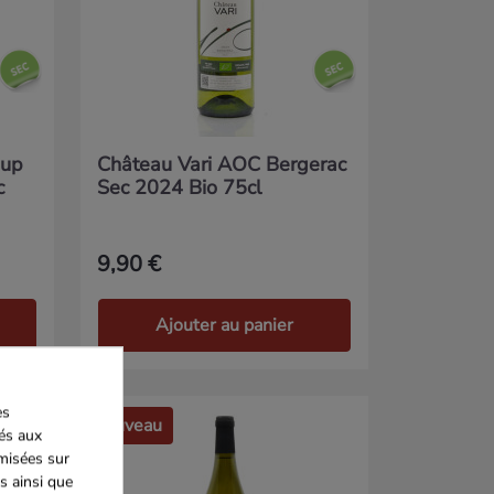
oup
Château Vari AOC Bergerac
c
Sec 2024 Bio 75cl
9,90 €
Ajouter au panier
es
Nouveau
iés aux
imisées sur
s ainsi que