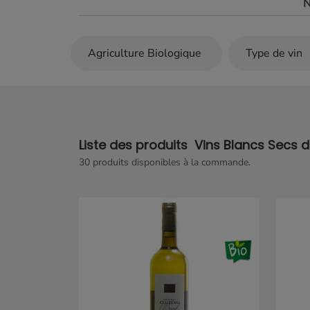
N
Les blancs élevés en fûts de chêne
o
autre dimension : ce sont des
vins b
gastronomie
, amples, structurés, et
complexité aromatique. On y retrou
raffinées de fleurs blanches, de miel
soutenues par une belle rondeur et 
persistante. Le
Sémillon
y tient sou
parfois enrichi de
Sauvignon gris
aux
Liste des produits Vins Blancs Secs 
Un vrai régal, notamment sur des 
30 produits disponibles à la commande.
de veau aux girolles ou une volaille 
Entre fraîcheur et profondeur, finess
blancs secs de Bergerac révèlent to
terroir encore trop discret. Une vérit
découverte.