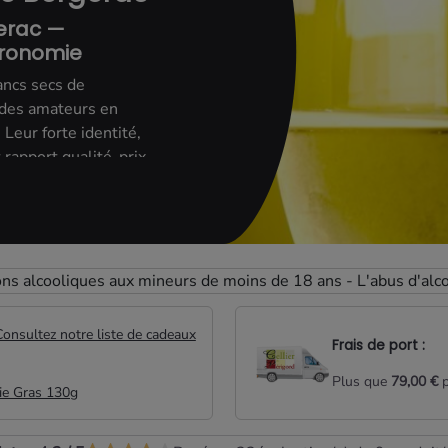
gerac —
tronomie
ancs secs de
 des amateurs en
Leur forte identité,
 rapport qualité-prix
 l’appellation.
es familles, chacune
s :
ons alcooliques aux mineurs de moins de 18 ans - L'abus d'alc
, mettent en avant la
, souvent
adelle
. Fins, vifs et
Consultez notre liste de cadeaux
Frais de port :
ien à l’apéritif
ssons grillés. Leur
Plus que
79,00 €
p
ie Gras 130g
s idéaux des instants