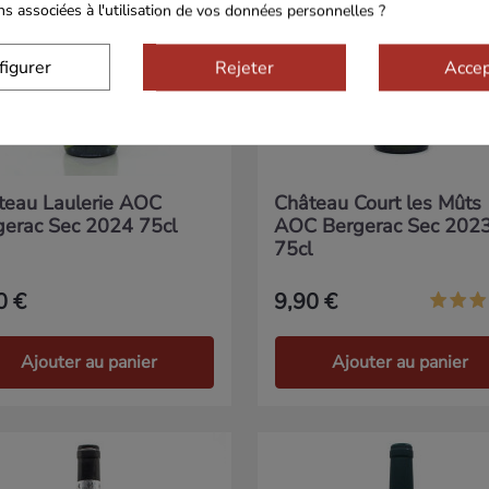
ons associées à l'utilisation de vos données personnelles ?
figurer
Rejeter
Accep
teau Laulerie AOC
Château Court les Mûts
gerac Sec 2024 75cl
AOC Bergerac Sec 202
75cl
0 €
9,90 €
Ajouter au panier
Ajouter au panier