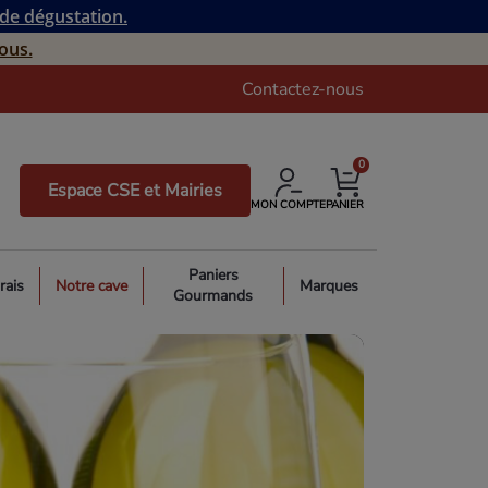
 de dégustation.
ous.
Contactez-nous
0
Espace CSE et Mairies
MON COMPTE
PANIER
Paniers
rais
Notre cave
Marques
Gourmands