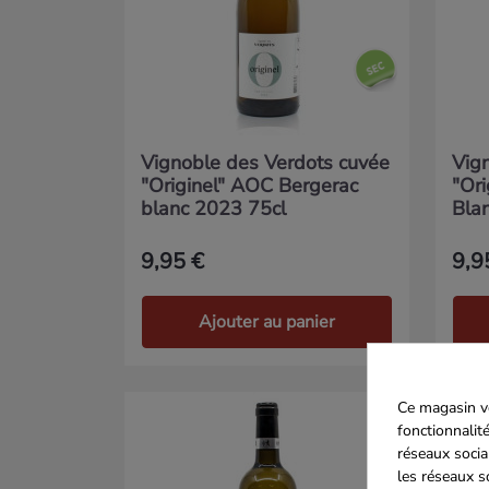
Vignoble des Verdots cuvée
Vig
"Originel" AOC Bergerac
"Or
blanc 2023 75cl
Bla
9,95 €
9,9
Ajouter au panier
Ce magasin vo
fonctionnalité
réseaux socia
les réseaux s