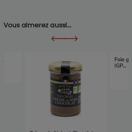
Vous aimerez aussi...
cl
Foie gr
IGP...