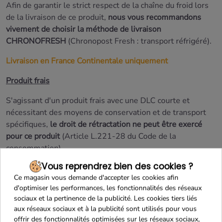
Afin de garantir le strict respect de la chaîne du froid lors
de la livraison de ce produit,
nous vous recommandons
vivement de choisir la méthode de livraison
CHRONOFRESH
(Chronopost Fresh : transport réfrigéré).
Livraison en France Continentale uniquement
Produit frais
S'agissant d'un produit frais avec une DLC courte et
nécessitant des moyens de conservation et de transport
spécifiques,
le droit de rétractation ne peut être exercé
pour ce produit
(Article L.221-28 du Code de la
consommation).
Vous reprendrez bien des cookies ?
En savoir plus
Ce magasin vous demande d'accepter les cookies afin
d'optimiser les performances, les fonctionnalités des réseaux
sociaux et la pertinence de la publicité. Les cookies tiers liés
aux réseaux sociaux et à la publicité sont utilisés pour vous
offrir des fonctionnalités optimisées sur les réseaux sociaux,