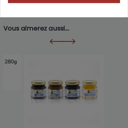
Vous aimerez aussi...
hé 280g