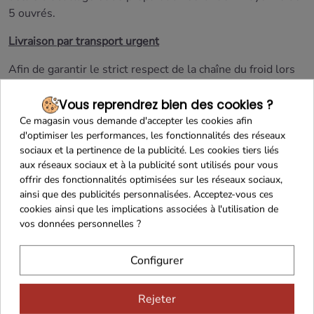
5 ouvrés.
Livraison par transport urgent
Afin de garantir le strict respect de la chaîne du froid lors
de la livraison de ce produit,
nous vous recommandons
vivement de choisir la méthode de livraison
Vous reprendrez bien des cookies ?
CHRONOFRESH
(Chronopost Fresh : transport réfrigéré).
Ce magasin vous demande d'accepter les cookies afin
d'optimiser les performances, les fonctionnalités des réseaux
Livraison en France Continentale uniquement
sociaux et la pertinence de la publicité. Les cookies tiers liés
aux réseaux sociaux et à la publicité sont utilisés pour vous
Produit frais
offrir des fonctionnalités optimisées sur les réseaux sociaux,
ainsi que des publicités personnalisées. Acceptez-vous ces
S'agissant d'un produit frais avec une DLC courte et
cookies ainsi que les implications associées à l'utilisation de
nécessitant des moyens de conservation et de transport
vos données personnelles ?
spécifiques,
le droit de rétractation ne peut être exercé
pour ce produit
(Article L.221-28 du Code de la
Configurer
consommation).
Rejeter
En savoir plus