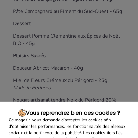
Pâté Campagnard au Piment du Sud-Ouest - 65g
Dessert
Dessert Pomme Clémentine aux Épices de Noël
BIO - 45g
Plaisirs Sucrés
Douceur Abricot Macaron - 40g
Miel de Fleurs Crémeux du Périgord - 25g
Made in Périgord
Nougat artisanal tendre Noix du Périgord 20%
AOP et Chocolat - 10g
Vous reprendrez bien des cookies ?
Mini-Financier artisanal aux 3 Agrumes - 11g
Ce magasin vous demande d'accepter les cookies afin
d'optimiser les performances, les fonctionnalités des réseaux
Biscuiterie artisanale Lou Cocal
sociaux et la pertinence de la publicité. Les cookies tiers liés