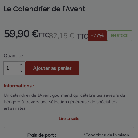
Le Calendrier de l'Avent
59,90 €
82,15 €
TTC
TTC
-27%
EN STOCK
Quantité
Ajouter au panier
Informations :
Un calendrier de l’Avent gourmand qui célèbre les saveurs du
Périgord à travers une sélection généreuse de spécialités
artisanales.
Foie gras, terrines, confits, douceurs sucrées et chocolats
Lire la suite
composent un assortiment riche et festif, pensé pour
accompagner chaque jour de décembre avec authenticité et
gourmandise.
Frais de port :
*Conditions de livraison