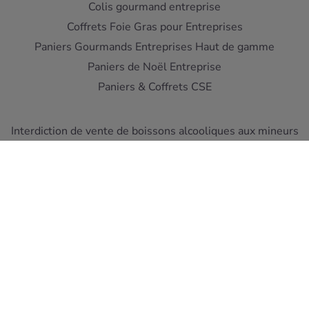
Colis gourmand entreprise
Coffrets Foie Gras pour Entreprises
Paniers Gourmands Entreprises Haut de gamme
Paniers de Noël Entreprise
Paniers & Coffrets CSE
Interdiction de vente de boissons alcooliques aux mineurs
de moins de 18 ans - L'abus d'alcool est dangereux pour la
santé
A consommer avec moderation
Pour votre sante, mangez au moins cinq fruits et legumes
par jour ! www.mangerbouger.fr
Copyright © Cellier du Périgord 2026. Réalisation et éco-
conception
DIOQA
.
Les Conditions de ventes
-
Mentions Légales
-
Protection
des données
-
Les liens