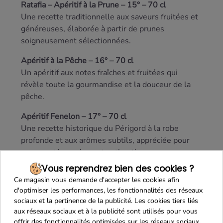
Ratafia – Apéritif à la Prune – 15° – 70 cl
Une recette traditionnelle aux saveurs fruitées et
généreuses, élaborée à partir de prunes
soigneusement sélectionnées.
Apéritif à la Pêche – 16° – 70 cl
Un apéritif aux notes fraîches et fruitées qui
révèle toute la gourmandise et la douceur de la
pêche.
Apéritif Fenelon – 17° – 70 cl
Une recette historique du Périgord à la robe
profonde et aux arômes subtils, appréciée pour
son caractère unique et authentique.
Vous reprendrez bien des cookies ?
Cet assortiment n'est pas vendu dans un coffret.
Ce magasin vous demande d'accepter les cookies afin
d'optimiser les performances, les fonctionnalités des réseaux
sociaux et la pertinence de la publicité. Les cookies tiers liés
aux réseaux sociaux et à la publicité sont utilisés pour vous
offrir des fonctionnalités optimisées sur les réseaux sociaux,