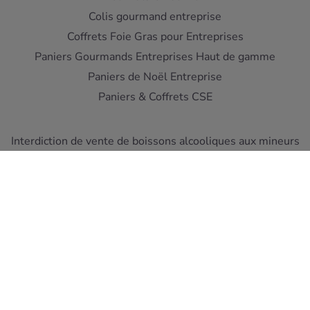
Colis gourmand entreprise
Coffrets Foie Gras pour Entreprises
Paniers Gourmands Entreprises Haut de gamme
Paniers de Noël Entreprise
Paniers & Coffrets CSE
Interdiction de vente de boissons alcooliques aux mineurs
de moins de 18 ans - L'abus d'alcool est dangereux pour la
santé
A consommer avec moderation
Pour votre sante, mangez au moins cinq fruits et legumes
par jour ! www.mangerbouger.fr
Copyright © Cellier du Périgord 2026. Réalisation et éco-
conception
DIOQA
.
Les Conditions de ventes
-
Mentions Légales
-
Protection
des données
-
Les liens