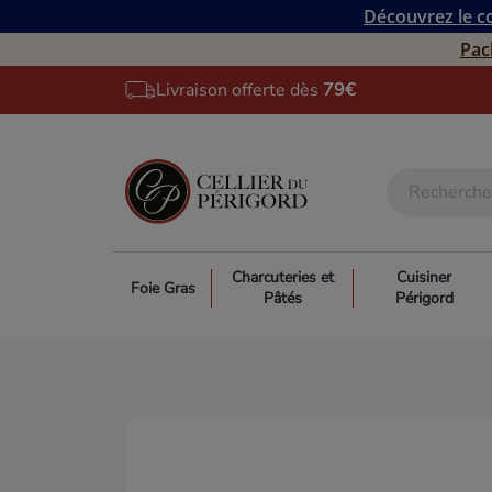
Découvrez le co
Pac
Livraison offerte dès
79€
Charcuteries et
Cuisiner
Foie Gras
Pâtés
Périgord