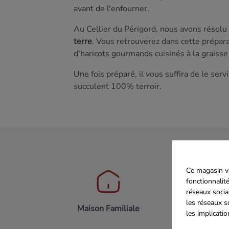
avant de l'enfourner.
Au Cellier du Périgord, nous avons résolu
terre
. Vous retrouverez dans cette prépar
d'haricots gourmands cuisinés à la graisse
Une fois préparé, il vous suffira de le ser
succulent 100% terroir.
Ce magasin vo
fonctionnalité
réseaux socia
les réseaux s
Maison Familiale
Paiement 
les implicati