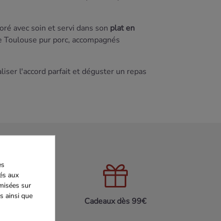
oré avec soin et servi dans son
plat en
de Toulouse pur porc, accompagnés
liser l'accord parfait et déguster un repas
es
iés aux
imisées sur
s ainsi que
on 24h/48h
Cadeaux dès 99€