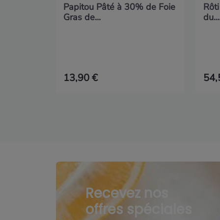
Papitou Pâté à 30% de Foie
Rôti
Gras de...
du...
13,90 €
54,
Recevez nos
offres spéciales