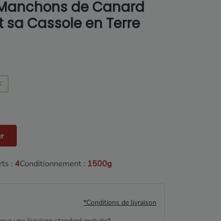
 Manchons de Canard
t sa Cassole en Terre
K
er
ts :
4
Conditionnement :
1500g
*Conditions de livraison
our une livraison standard gratuite*