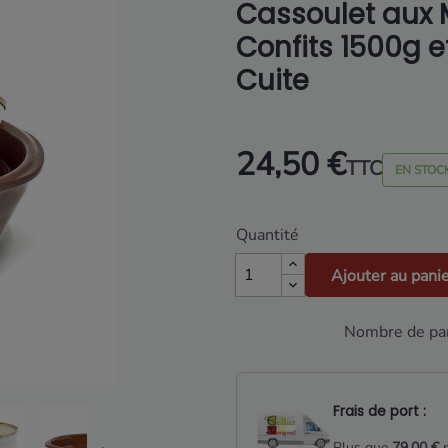
Cassoulet aux
Confits 1500g e
Cuite
24,50 €
TTC
EN STOC
Quantité
Ajouter au pani
Nombre de par
Frais de port :
Plus que
79,00 €
p