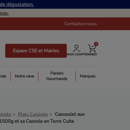
 de dégustation.
ous.
Contactez-nous
0
Espace CSE et Mairies
MON COMPTE
PANIER
Paniers
rais
Notre cave
Marques
Gourmands
isinés
Plats Cuisinés
Cassoulet aux
1500g et sa Cassole en Terre Cuite