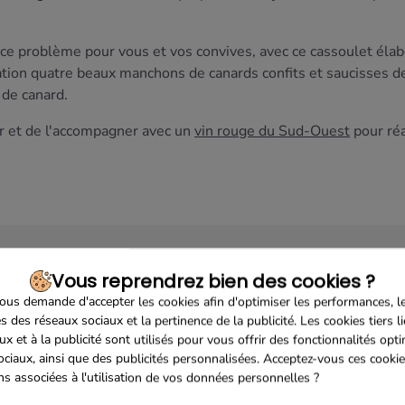
 ce problème pour vous et vos convives, avec ce cassoulet élab
ation quatre beaux manchons de canards confits et saucisses 
 de canard.
vir et de l'accompagner avec un
vin rouge du Sud-Ouest
pour réa
Vous reprendrez bien des cookies ?
us demande d'accepter les cookies afin d'optimiser les performances, l
s des réseaux sociaux et la pertinence de la publicité. Les cookies tiers l
ux et à la publicité sont utilisés pour vous offrir des fonctionnalités opt
ociaux, ainsi que des publicités personnalisées. Acceptez-vous ces cookie
Sécurisé
Franco de port 79€
Livrais
ons associées à l'utilisation de vos données personnelles ?