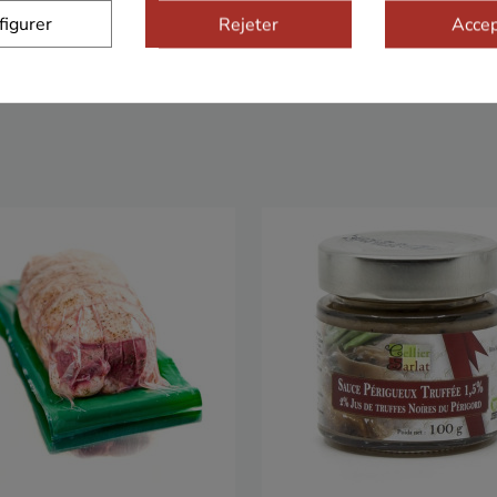
figurer
Rejeter
Accep