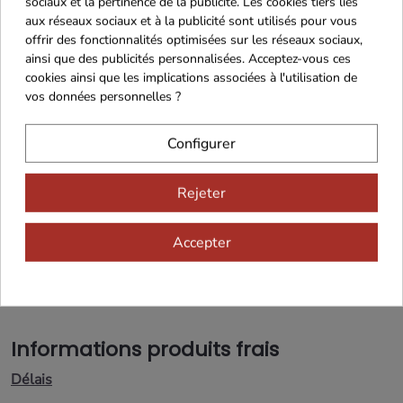
sociaux et la pertinence de la publicité. Les cookies tiers liés
jours au réfrigérateur entre 0°C et +4°C.
aux réseaux sociaux et à la publicité sont utilisés pour vous
Respectez la date limite de consommation inscrite
offrir des fonctionnalités optimisées sur les réseaux sociaux,
sur l'emballage.
ainsi que des publicités personnalisées. Acceptez-vous ces
cookies ainsi que les implications associées à l'utilisation de
Puis-je congeler les lobes crus ?
vos données personnelles ?
Oui, vous pouvez congeler les lobes directement
dans leur emballage sous vide dès leur réception
Configurer
pour une utilisation ultérieure.
Quelle est la taille recommandée pour une terrine
Rejeter
avec ce lot ?
Ce lot convient parfaitement pour réaliser deux
Accepter
terrines individuelles de taille moyenne ou une
grande terrine généreuse pour vos repas de
famille.
Informations produits frais
Délais