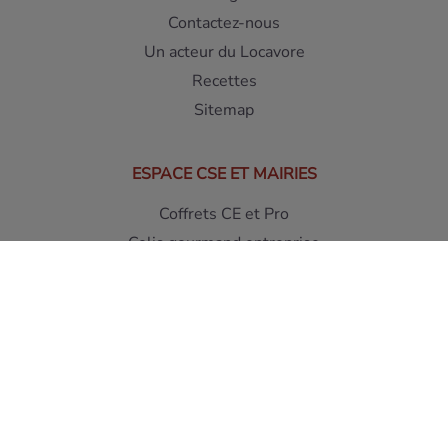
Contactez-nous
Un acteur du Locavore
Recettes
Sitemap
ESPACE CSE ET MAIRIES
Coffrets CE et Pro
Colis gourmand entreprise
Coffrets Foie Gras pour Entreprises
Paniers Gourmands Entreprises Haut de gamme
Paniers de Noël Entreprise
Paniers & Coffrets CSE
Interdiction de vente de boissons alcooliques aux mineurs
de moins de 18 ans - L'abus d'alcool est dangereux pour la