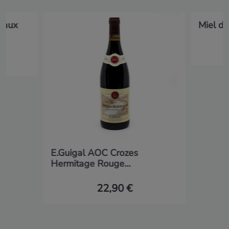
teaux
Miel d
E.Guigal AOC Crozes
Hermitage Rouge...
22,90 €