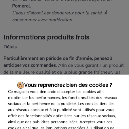
Pomerol
.
L’abus d’alcool est dangereux pour la santé. À
consommer avec modération.
Informations produits frais
Délais
Particulièrement en période de fin d'année, pensez à
anticiper vos commandes
. Afin de vous garantir un produit
de la meilleure qualité et de la plus grande fraîcheur, les
délais d'abattage et de préparation seront
en moyenne de
Vous reprendrez bien des cookies ?
5 ouvrés.
Ce magasin vous demande d'accepter les cookies afin
Livraison par transport urgent
d'optimiser les performances, les fonctionnalités des réseaux
sociaux et la pertinence de la publicité. Les cookies tiers liés
Afin de garantir le strict respect de la chaîne du froid lors
aux réseaux sociaux et à la publicité sont utilisés pour vous
de la livraison de ce produit,
nous vous recommandons
offrir des fonctionnalités optimisées sur les réseaux sociaux,
ainsi que des publicités personnalisées. Acceptez-vous ces
vivement de choisir la méthode de livraison
cookies ainsi que les implications associées à l'utilisation de