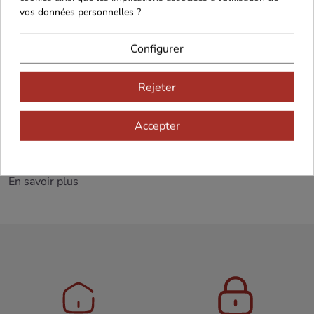
CHRONOFRESH
(Chronopost Fresh : transport réfrigéré).
vos données personnelles ?
Livraison en France Continentale uniquement
Configurer
Produit frais
S'agissant d'un produit frais avec une DLC courte et
Rejeter
nécessitant des moyens de conservation et de transport
spécifiques,
le droit de rétractation ne peut être exercé
Accepter
pour ce produit
(Article L.221-28 du Code de la
consommation).
En savoir plus