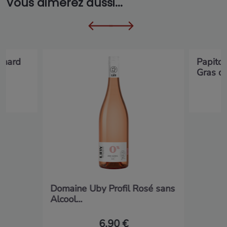
Vous aimerez aussi...
anard
Papito
Gras de
Domaine Uby Profil Rosé sans
Alcool...
6,90 €