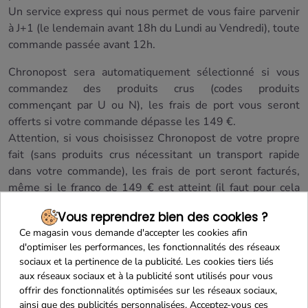
Un service express qui nous permet de vous faire parvenir
à J+1 (le lendemain avant 18h du Lundi au Vendredi), toute
commande passée avant 12h.
Chronopost sera automatiquement sélectionné si vous
commandez des produits crus (codes produits
commençant par U ou N), les frais de port vous seront
offerts si votre commande dépasse les 149 €.
Attention, si vous choisissez Chronopost de votre propre
fait (sans produits crus nécessitant un transport rapide
dans votre commande), les frais de port seront facturés,
même si le franco de 149 € est atteint (il faut pour cela
rester sur le transporteur sélectionné automatiquement
Vous reprendrez bien des cookies ?
GLS).
Ce magasin vous demande d'accepter les cookies afin
d'optimiser les performances, les fonctionnalités des réseaux
sociaux et la pertinence de la publicité. Les cookies tiers liés
Chronofresh - Livraison frigorifique express
aux réseaux sociaux et à la publicité sont utilisés pour vous
Livraison le lendemain avant 18h
offrir des fonctionnalités optimisées sur les réseaux sociaux,
ainsi que des publicités personnalisées. Acceptez-vous ces