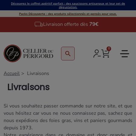
Découvrez le coffret apéritif parfait : des saucissons artisanaux et leur set de
dégustation.
Packs Découverte : des produits sélectionnés et pensés pour vous.
Livraison offerte dès
79€
0
search
Accueil
Livraisons
Livraisons
Si vous souhaitez passer commande sur notre site, et que
vous hésitez car vous ne nous connaissez pas, sachez que
nous expédions des foies gras, vins et paniers gourmands
depuis 1973.
Notre expérience dans ce domaine est donc grande et