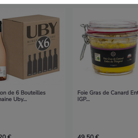
on de 6 Bouteilles
Foie Gras de Canard Ent
aine Uby...
IGP...
20 €
49,50 €