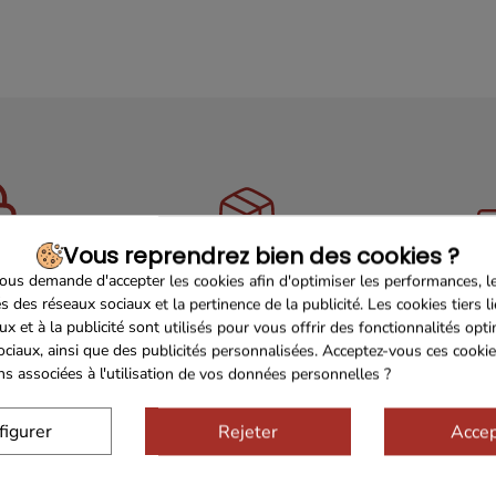
Vous reprendrez bien des cookies ?
Sécurisé
Franco de port 79€
Livrais
us demande d'accepter les cookies afin d'optimiser les performances, l
s des réseaux sociaux et la pertinence de la publicité. Les cookies tiers l
ux et à la publicité sont utilisés pour vous offrir des fonctionnalités opt
ociaux, ainsi que des publicités personnalisées. Acceptez-vous ces cookie
ons associées à l'utilisation de vos données personnelles ?
figurer
Rejeter
Accep