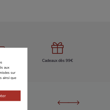
on 24h/48h
Cadeaux dès 99€
es
iés aux
imisées sur
s ainsi que
ter