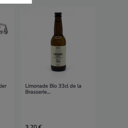
Préparat
aux noix..
ier
Limonade Bio 33cl de la
Brasserie...
3,20 €
7,90 €