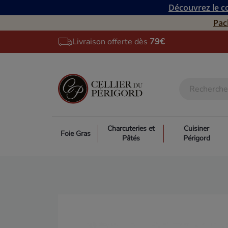
Découvrez le co
Pac
Livraison offerte dès
79€
Charcuteries et
Cuisiner
Foie Gras
Pâtés
Périgord