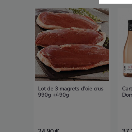
Lot de 3 magrets d'oie crus
Cart
990g +/-90g
Dom
24,90 €
37,