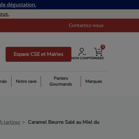
 de dégustation.
ous.
Contactez-nous
0
Espace CSE et Mairies
MON COMPTE
PANIER
Paniers
rais
Notre cave
Marques
Gourmands
A tartiner
Caramel Beurre Salé au Miel du