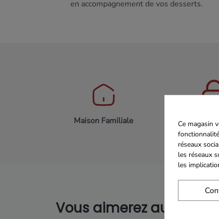
en accompagnement de vos desserts.
Maison Familiale
Paiement 
Ce magasin vo
fonctionnalité
réseaux socia
les réseaux s
les implicati
Con
Vous aimerez aussi...