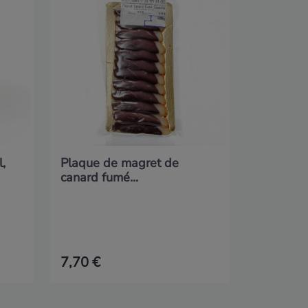
Miel du...
l,
Plaque de magret de
canard fumé...
7,70 €
7,50 €