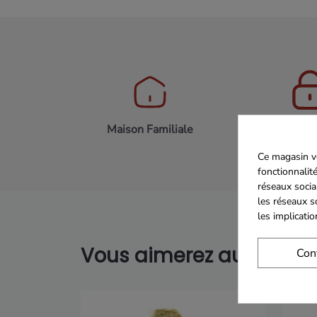
Maison Familiale
Paiement 
Ce magasin vo
fonctionnalité
réseaux socia
les réseaux s
les implicati
Vous aimerez aussi...
Con