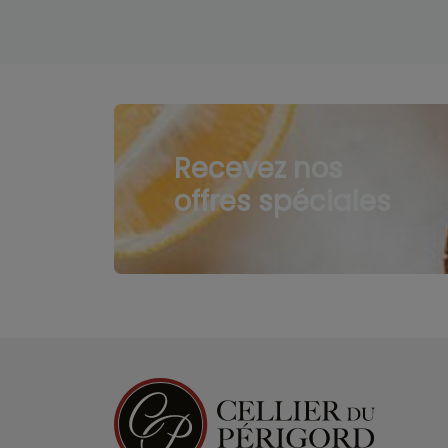
Recevez nos
offres spéciales