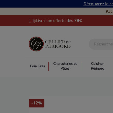
Découvrez le co
Pac
Livraison offerte dès
79€
Charcuteries et
Cuisiner
Foie Gras
Pâtés
Périgord
-12%