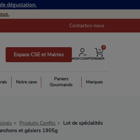
 de dégustation.
ous.
Contactez-nous
0
Espace CSE et Mairies
MON COMPTE
PANIER
Paniers
rais
Notre cave
Marques
Gourmands
isinés
Produits Confits
Lot de spécialités
 manchons et gésiers 1905g