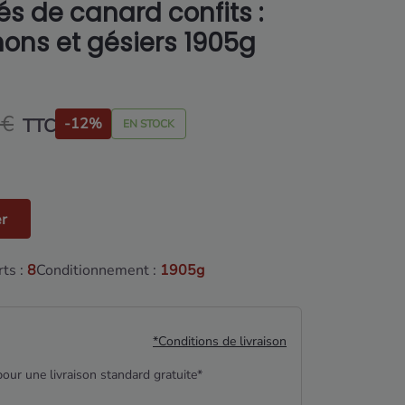
és de canard confits :
ons et gésiers 1905g
 €
TTC
-12%
EN STOCK
er
ts :
8
Conditionnement :
1905g
*Conditions de livraison
our une livraison standard gratuite*