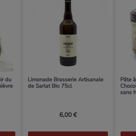
ir du
Limonade Brasserie Artisanale
Pâte à
ièvre
de Sarlat Bio 75cl
Chocol
sans h
6,00 €