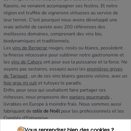
flacons, ne venaient accompagner ses festins. Et notre
région est truffée de vignerons virtuoses au service de
leur terroir. C'est pourquoi nous avons développé une
vraie activité de caviste avec 200 références des
meilleures domaines, comprenant des vins bio,
biodynamiques et traditionnels.
Les
vins de Bergerac
rouges, rosés ou blancs, possèdent
la finesse nécessaire pour sublimer notre gastronomie et
les
vins de Cahors
ont pour eux la puissance et la force. Ne
soyons pas sectaires, essayez aussi les
premières grives
de Tariquet
, un de ces vins blancs gascons voisins, avec un
foie gras mi cuit
et tutoyez le paradis.
Enfin, pour ceux qui souhaitent faire partager ces
richesses, nous proposons des
paniers gourmands
,
livrables en Europe à moindre frais. Nous sommes aussi
fabriquant de
colis de Noël
pour les professionnels et les
Comités d'Entreprise.
Vous reprendrez bien des cookies ?