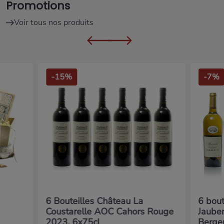
Promotions
Voir tous nos produits
-15%
-7%
6 Bouteilles Château La
6 bout
Coustarelle AOC Cahors Rouge
Jaube
2023, 6x75cl
Berge