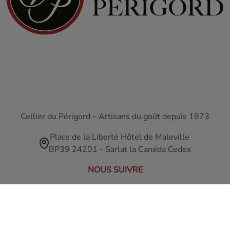
Cellier du Périgord – Artisans du goût depuis 1973
Place de la Liberté Hôtel de Maleville
BP39 24201 - Sarlat la Canéda Cedex
NOUS SUIVRE
CATÉGORIES