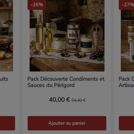
-26%
-27
uits
Pack Découverte Condiments et
Pack 
Sauces du Périgord
Artis
40,00 €
54,40 €
Ajouter au panier