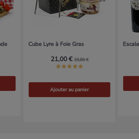
nde
Cube Lyre à Foie Gras
Escal
21,00 €
33,80 €
Ajouter au panier