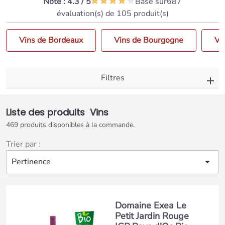
Note :
4.3
/
5
Basé sur
687
évaluation(s) de 105 produit(s)
Vins de Bordeaux
Vins de Bourgogne
Vi
Filtres
Liste des produits Vins
469 produits disponibles à la commande.
Trier par :

Pertinence
Domaine Exea Le
Petit Jardin Rouge