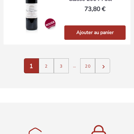
73,80 €
Ajouter au panier
1

…
2
3
20