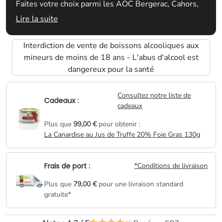
Faites votre choix parmi les AOC Bergerac, Cahors,
Vins du Domaine Tariquet, Gamme Gérard Bertrand,
Lire la suite
Uby et bien d'autres...
Interdiction de vente de boissons alcooliques aux
mineurs de moins de 18 ans - L'abus d'alcool est
dangereux pour la santé
Consultez notre liste de
Cadeaux :
cadeaux
Plus que
99,00 €
pour obtenir :
La Canardise au Jus de Truffe 20% Foie Gras 130g
Frais de port :
*Conditions de livraison
Plus que
79,00 €
pour une livraison standard
gratuite*