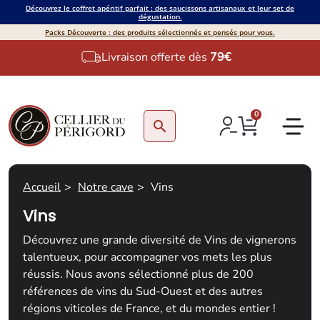
Découvrez le coffret apéritif parfait : des saucissons artisanaux et leur set de
dégustation.
Packs Découverte : des produits sélectionnés et pensés pour vous.
Livraison offerte dès
79€
0
search
Accueil
Notre cave
Vins
Vins
Découvrez une grande diversité de Vins de vignerons
talentueux, pour accompagner vos mets les plus
réussis. Nous avons sélectionné plus de 200
références de vins du Sud-Ouest et des autres
régions viticoles de France, et du mondes entier !