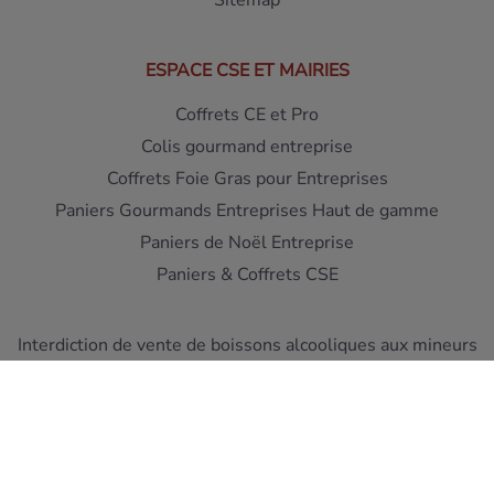
Sitemap
ESPACE CSE ET MAIRIES
Coffrets CE et Pro
Colis gourmand entreprise
Coffrets Foie Gras pour Entreprises
Paniers Gourmands Entreprises Haut de gamme
Paniers de Noël Entreprise
Paniers & Coffrets CSE
Interdiction de vente de boissons alcooliques aux mineurs
de moins de 18 ans - L'abus d'alcool est dangereux pour la
santé
A consommer avec moderation
Pour votre sante, mangez au moins cinq fruits et legumes
par jour ! www.mangerbouger.fr