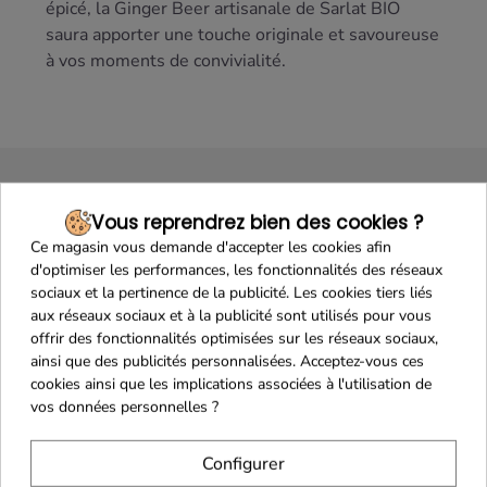
épicé, la Ginger Beer artisanale de Sarlat BIO
saura apporter une touche originale et savoureuse
à vos moments de convivialité.
Vous reprendrez bien des cookies ?
Ce magasin vous demande d'accepter les cookies afin
d'optimiser les performances, les fonctionnalités des réseaux
sociaux et la pertinence de la publicité. Les cookies tiers liés
aux réseaux sociaux et à la publicité sont utilisés pour vous
Maison Familiale
Paiement Sécurisé
offrir des fonctionnalités optimisées sur les réseaux sociaux,
ainsi que des publicités personnalisées. Acceptez-vous ces
cookies ainsi que les implications associées à l'utilisation de
vos données personnelles ?
Franco de port 79€
Livraison 24h/48h
Configurer