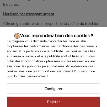
5 ouvrés.
Livraison par transport urgent
Afin de garantir le strict respect de la chaîne du froid lors
de la livraison de ce produit,
nous vous recommandons
vivement de choisir la méthode de livraison
Vous reprendrez bien des cookies ?
CHRONOFRESH
(Chronopost Fresh : transport réfrigéré).
Ce magasin vous demande d'accepter les cookies afin
d'optimiser les performances, les fonctionnalités des réseaux
Livraison en France Continentale uniquement
sociaux et la pertinence de la publicité. Les cookies tiers liés
aux réseaux sociaux et à la publicité sont utilisés pour vous
Produit frais
offrir des fonctionnalités optimisées sur les réseaux sociaux,
ainsi que des publicités personnalisées. Acceptez-vous ces
S'agissant d'un produit frais avec une DLC courte et
cookies ainsi que les implications associées à l'utilisation de
nécessitant des moyens de conservation et de transport
vos données personnelles ?
spécifiques,
le droit de rétractation ne peut être exercé
pour ce produit
(Article L.221-28 du Code de la
Configurer
consommation).
Rejeter
En savoir plus