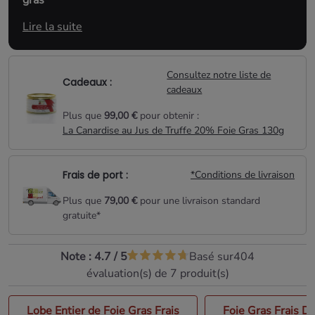
gras
Lire la suite
Ce foie gras frais choisi, de la meilleure qualité, vous
garantit les recettes les plus belles et les plus
authentiques du Périgord.
Consultez notre liste de
Cadeaux :
Conservé sous vide, à l'abri de l'air, et expédié dans
cadeaux
un carton isotherme avec accumulateur de froid, il
Plus que
99,00 €
pour obtenir :
vous sera livré dans les meilleures conditions.
La Canardise au Jus de Truffe 20% Foie Gras 130g
Garanti jamais congelé, c'est aussi pour vous le
moyen de recevoir votre
foie gras frais
bien avant les
fêtes, pour profiter des prix les plus bas. Vous
Frais de port :
*Conditions de livraison
pouvez ainsi le congeler dès réception.
Plus que
79,00 €
pour une livraison standard
gratuite*
Livraison en France Métropolitaine uniquement
Note :
4.7
/
5
Basé sur
404
évaluation(s) de 7 produit(s)
Lobe Entier de Foie Gras Frais
Foie Gras Frais D