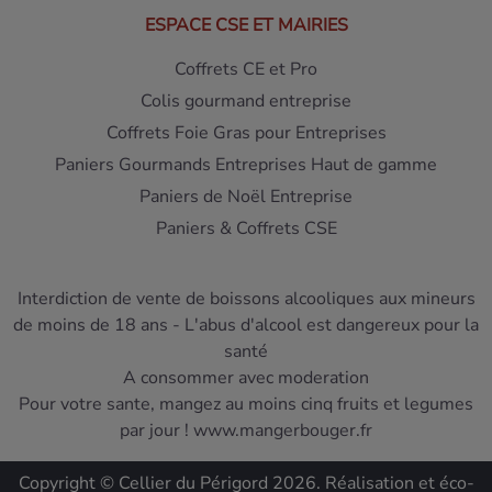
Types de foie gras frais : lobe entier,
ESPACE CSE ET MAIRIES
déveiné, sous vide
Coffrets CE et Pro
Chaque cuisinier a ses préférences et ses contraintes.
Colis gourmand entreprise
Pour répondre à toutes les attentes, nous proposons le
Coffrets Foie Gras pour Entreprises
foie gras sous différentes formes. Du produit brut au prêt-
Paniers Gourmands Entreprises Haut de gamme
à-cuisiner, chaque option possède ses atouts spécifiques.
Paniers de Noël Entreprise
Lobe entier : une expérience authentique
Paniers & Coffrets CSE
Le lobe entier s'adresse aux puristes. Il arrive tel quel,
brut, prêt à être travaillé. C’est le format favori des chefs
et des amateurs éclairés qui souhaitent réaliser le
Interdiction de vente de boissons alcooliques aux mineurs
déveinage eux-mêmes. Cette étape demande un peu de
de moins de 18 ans - L'abus d'alcool est dangereux pour la
technique mais permet de comprendre la structure du
santé
produit. Travailler un lobe entier offre la satisfaction de
A consommer avec moderation
maîtriser la chaîne de préparation de A à Z.
Pour votre sante, mangez au moins cinq fruits et legumes
par jour ! www.mangerbouger.fr
C'est aussi le choix le plus économique pour
préparer un
foie gras cru
en grande quantité. Vous pouvez ajuster la
Copyright © Cellier du Périgord 2026. Réalisation et éco-