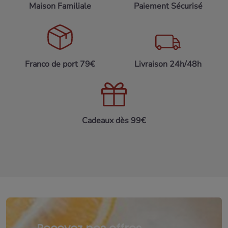
Maison Familiale
Paiement Sécurisé
Ouvrir l'emballage sous vide une heure avant de préparer
votre foie gras. Déveiner soigneusement, sans faire de
trop petits morceaux. Assaisonner de 12.5g de sel par
livre et 2g de poivre. Disposer dans une terrine et faire
Franco de port 79€
Livraison 24h/48h
cuire 25mn à 140° au bain marie. Pour le poêler, fariner
légèrement et saisir dans une poêle très chaude, 3mn de
chaque coté. DLC: 10 jours
Cadeaux dès 99€