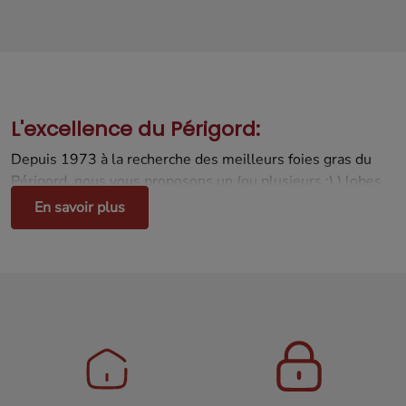
L'excellence du Périgord:
Depuis 1973 à la recherche des meilleurs foies gras du
Périgord, nous vous proposons un (ou plusieurs ;) ) lobes
de foie gras de canard frais, en direct du Sud-Ouest. IGP
En savoir plus
canard à foie gras vous garanti la meilleure qualité qui
existe. Des centaines de clients nous ont fait confiance, et
ont réalisés leur meilleurs recettes avec ce produit.
Prenez connaissance des commentaires de nos clients, ils
en disent long.
Notre recette de Foie gras en terrine :
Conseils d'utilisation :