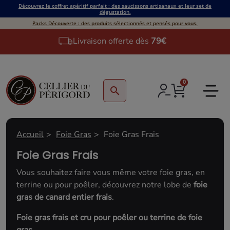
Découvrez le coffret apéritif parfait : des saucissons artisanaux et leur set de
dégustation.
Packs Découverte : des produits sélectionnés et pensés pour vous.
Livraison offerte dès
79€
0
search
Accueil
Foie Gras
Foie Gras Frais
Foie Gras Frais
Vous souhaitez faire vous même votre foie gras, en
terrine ou pour poêler, découvrez notre lobe de
foie
gras de canard entier frais
.
Foie gras frais et cru pour poêler ou terrine de foie