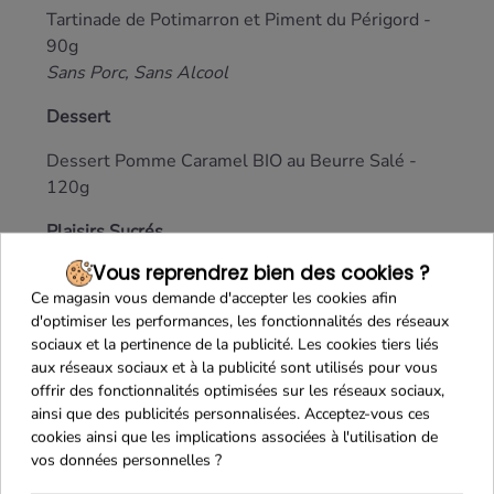
Tartinade de Potimarron et Piment du Périgord -
90g
Sans Porc, Sans Alcool
Dessert
Dessert Pomme Caramel
BIO
au Beurre Salé -
120g
Plaisirs Sucrés
Vous reprendrez bien des cookies ?
Fondants artisanaux Citron Vert et Noix de Coco -
Ce magasin vous demande d'accepter les cookies afin
50g
d'optimiser les performances, les fonctionnalités des réseaux
Biscuiterie artisanale Lou Cocal
sociaux et la pertinence de la publicité. Les cookies tiers liés
aux réseaux sociaux et à la publicité sont utilisés pour vous
Meringues artisanales à l’Ancienne à la Vanille -
offrir des fonctionnalités optimisées sur les réseaux sociaux,
35g
ainsi que des publicités personnalisées. Acceptez-vous ces
cookies ainsi que les implications associées à l'utilisation de
Douceurs Chocolatées
vos données personnelles ?
4 Perles de Céréales croustillantes assortiment