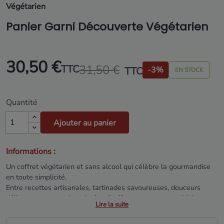
Végétarien
Panier Garni Découverte Végétarien
30,50 €
31,50 €
TTC
TTC
-3%
EN STOCK
Quantité
Ajouter au panier
Informations :
Un coffret végétarien et sans alcool qui célèbre la gourmandise
en toute simplicité.
Entre recettes artisanales, tartinades savoureuses, douceurs
délicates et notes chocolatées, il offre une pause conviviale et
Lire la suite
savoureuse.