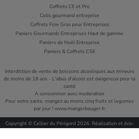
Coffrets CE et Pro
Colis gourmand entreprise
Coffrets Foie Gras pour Entreprises
Paniers Gourmands Entreprises Haut de gamme
Paniers de Noël Entreprise
Paniers & Coffrets CSE
Interdiction de vente de boissons alcooliques aux mineurs
de moins de 18 ans - L'abus d'alcool est dangereux pour la
santé
A consommer avec moderation
Pour votre sante, mangez au moins cinq fruits et legumes
par jour ! www.mangerbouger.fr
Copyright © Cellier du Périgord 2026. Réalisation et éco-
conception
DIOQA
.
Les Conditions de ventes
-
Mentions Légales
-
Protection