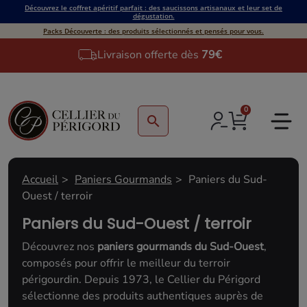
Découvrez le coffret apéritif parfait : des saucissons artisanaux et leur set de
dégustation.
Packs Découverte : des produits sélectionnés et pensés pour vous.
Livraison offerte dès
79€
0
search
Accueil
Paniers Gourmands
Paniers du Sud-
Ouest / terroir
Paniers du Sud-Ouest / terroir
Découvrez nos
paniers gourmands du Sud-Ouest
,
composés pour offrir le meilleur du terroir
périgourdin. Depuis 1973, le Cellier du Périgord
sélectionne des produits authentiques auprès de