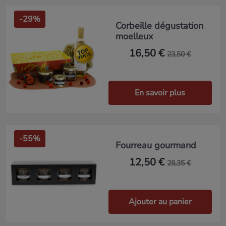
-29%
Corbeille dégustation
moelleux
16,50 €
23,50 €
En savoir plus
-55%
Fourreau gourmand
12,50 €
28,35 €
Ajouter au panier