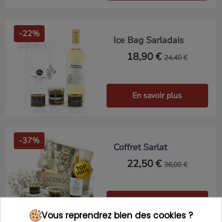
-22%
Ice Bag Sarladais
18,90 €
24,40 €
En savoir plus
-37%
Coffret Sarlat
22,50 €
36,00 €
En savoir plus
Vous reprendrez bien des cookies ?