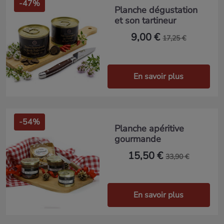
-47%
Planche dégustation
et son tartineur
9,00 €
17,25 €
En savoir plus
-54%
Planche apéritive
gourmande
15,50 €
33,90 €
En savoir plus