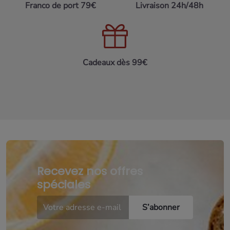
Franco de port 79€
Livraison 24h/48h
Périgord
, les terrines artisanales ou encore différentes
douceurs sucrées. Cette sélection permet de composer
des
paniers gourmands du Sud-Ouest
qui reflètent l’esprit
de la gastronomie régionale.
Cadeaux dès 99€
Une expérience gourmande à partager autour
des saveurs du Sud-Ouest
Chaque
panier gastronomique du Sud-Ouest
est conçu
pour offrir une dégustation variée et conviviale. Les
assortiments réunissent différentes spécialités qui se
complètent pour proposer un véritable voyage gustatif à
travers les saveurs du Périgord. Offrir ou partager des
paniers gourmands du Sud-Ouest
, c’est ainsi découvrir une
cuisine généreuse et authentique, profondément ancrée
Recevez nos offres
dans la tradition gastronomique française.
spéciales
Choisir un panier gourmand du Sud-
Ouest selon l’usage