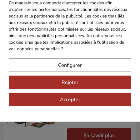
Ce magasin vous demande d'accepter les cookies afin
d'optimiser les performances, les fonctionnalités des réseaux
-21%
sociaux et la pertinence de la publicité. Les cookies tiers liés
Petit fût du Périgord
aux réseaux sociaux et à la publicité sont utilisés pour vous
offrir des fonctionnalités optimisées sur les réseaux sociaux,
13,50 €
17,10 €
ainsi que des publicités personnalisées. Acceptez-vous ces
cookies ainsi que les implications associées à l'utilisation de
vos données personnelles ?
En savoir plus
Configurer
Rejeter
-37%
Cube Lyre à Foie
Gras
Accepter
21,00 €
33,80 €
En savoir plus