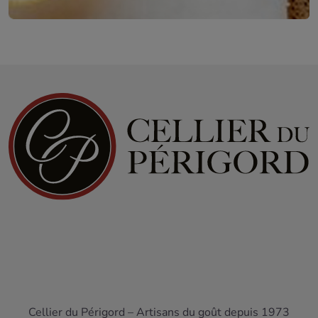
Le choix d'un
panier garni du Sud-Ouest
dépend souvent
du moment de consommation envisagé ou des
préférences du destinataire. Nous avons structuré notre
offre pour répondre à toutes les envies, du grignotage
informel au dîner raffiné.
Panier apéritif du Sud-Ouest : rillettes,
tartinables et toasts
L'apéritif est une institution chez nous. Pour ces instants
de détente, nous concevons des assortiments prêts à
déguster. Vous y trouverez des rillettes pur canard, des
fritons, ou des tartinables de légumes du soleil. Ce type
de
coffret cadeau terroir
est parfait pour des
remerciements ou pour apporter lors d'une invitation à
dîner. Il invite à ouvrir une bouteille et à tartiner
généreusement des toasts grillés, en toute simplicité.
Panier gourmand sucré : miels, confitures et
biscuits artisanaux
Cellier du Périgord – Artisans du goût depuis 1973
Le terroir ne se limite pas au salé. Les becs sucrés