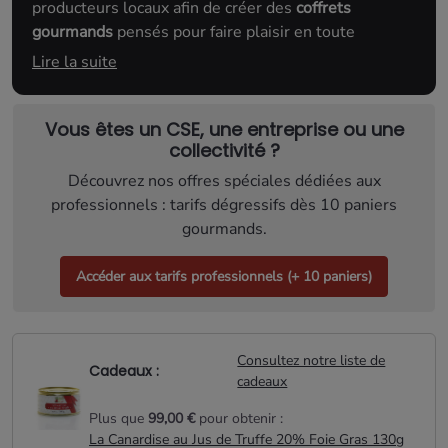
producteurs locaux afin de créer des
coffrets
gourmands
pensés pour faire plaisir en toute
occasion. À offrir à un proche, à un collaborateur ou à
Lire la suite
un client, chaque
panier gourmand
réunit des
spécialités artisanales emblématiques du Sud-
Ouest, pour partager un moment de dégustation
Vous êtes un CSE, une entreprise ou une
collectivité ?
sincère et mémorable.
Découvrez nos offres spéciales dédiées aux
professionnels : tarifs dégressifs dès 10 paniers
gourmands.
Accéder aux tarifs professionnels (+ 10 paniers)
Consultez notre liste de
Cadeaux :
cadeaux
Plus que
99,00 €
pour obtenir :
La Canardise au Jus de Truffe 20% Foie Gras 130g