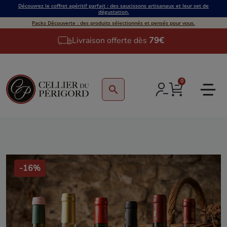
Découvrez le coffret apéritif parfait : des saucissons artisanaux et leur set de
dégustation.
Packs Découverte : des produits sélectionnés et pensés pour vous.
Livraison offerte dès
79€
0
search
-16%