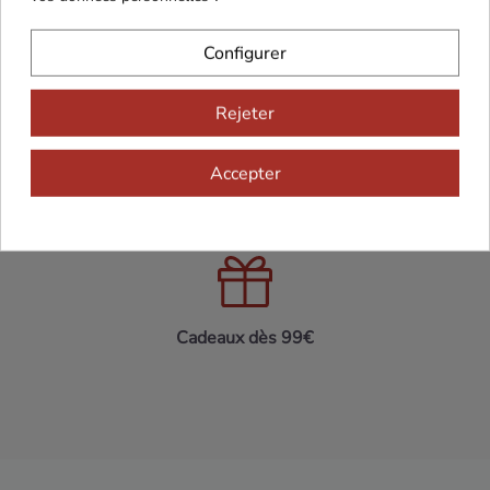
Configurer
Maison Familiale
Paiement Sécurisé
Rejeter
Accepter
Franco de port 79€
Livraison 24h/48h
Cadeaux dès 99€