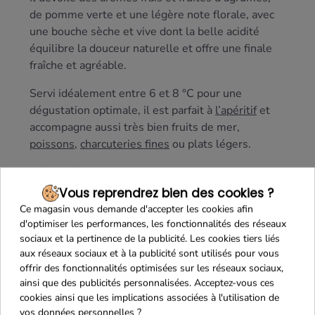
de pomme verte et une légère note florale, avec
une bouche sèche et vive dont la belle acidité
équilibre la douceur naturelle et offre une finale
fraîche et agréable.
Servi idéalement entre 6 et 8 °C pour une
dégustation optimale, il est parfait à
l’apéritif
et
accompagne aussi très bien fruits de mer,
poissons
,
charcuteries fines
ou plats légers.
Présenté en bouteille de 75 cl, ce vin mousseux
de qualité allie finesse et élégance pour célébrer
Vous reprendrez bien des cookies ?
chaque instant avec légèreté et plaisir.
Ce magasin vous demande d'accepter les cookies afin
d'optimiser les performances, les fonctionnalités des réseaux
sociaux et la pertinence de la publicité. Les cookies tiers liés
aux réseaux sociaux et à la publicité sont utilisés pour vous
offrir des fonctionnalités optimisées sur les réseaux sociaux,
ainsi que des publicités personnalisées. Acceptez-vous ces
cookies ainsi que les implications associées à l'utilisation de
vos données personnelles ?