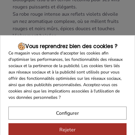
rouges puissants et élégants.
Sa robe rouge intense aux reflets violets dévoile
un nez aromatique complexe, où se mêlent fruits
rouges et noirs mûrs, épices douces et touches
légèrement boisées.
Vous reprendrez bien des cookies ?
En bouche, ce
vin bio
offre une structure
Ce magasin vous demande d'accepter les cookies afin
généreuse et des tanins souples, accompagnés
d'optimiser les performances, les fonctionnalités des réseaux
d’une finale longue et harmonieuse, reflétant
sociaux et la pertinence de la publicité. Les cookies tiers liés
l’expression pure du terroir du
Languedoc
.
aux réseaux sociaux et à la publicité sont utilisés pour vous
Il se marie parfaitement avec
viandes
rouges,
offrir des fonctionnalités optimisées sur les réseaux sociaux,
plats
mijotés, grillades et
fromages
affinés, pour
ainsi que des publicités personnalisées. Acceptez-vous ces
des repas conviviaux et gourmands.
cookies ainsi que les implications associées à l'utilisation de
vos données personnelles ?
Présenté en bouteille de 75 cl, le
Château de
Sérame
allie respect de l’environnement, qualité
Configurer
biologique et plaisir du goût, pour les amateurs de
vins rouges naturels et raffinés.
Rejeter