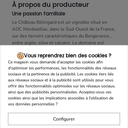
À propos du producteur
Une passion familiale
Le Château Bélingard est un vignoble situé en
AOC Monbazillac, dans le Sud-Ouest de la France,
sur des terroirs caractéristiques du Bergeracois ,
entre argile, silex et calcaire. Le domaine est
animé par une approche sincère et engagée de la
Vous reprendrez bien des cookies ?
viticulture, où l’on privilégie la fidélité aux cépages
Ce magasin vous demande d'accepter les cookies afin
locaux et au style authentique de la région.
d'optimiser les performances, les fonctionnalités des réseaux
Bélingard propose une gamme de vins moelleux,
sociaux et la pertinence de la publicité. Les cookies tiers liés
avec une attention particulière portée aux
aux réseaux sociaux et à la publicité sont utilisés pour vous
Sémillon, Sauvignon et Muscadelle, cépages
offrir des fonctionnalités optimisées sur les réseaux sociaux,
typiques du Sud-Ouest, qui donnent à ses vins
ainsi que des publicités personnalisées. Acceptez-vous ces
leur richesse, leur complexité et leur élégance
cookies ainsi que les implications associées à l'utilisation de
vos données personnelles ?
naturelle.
La philosophie du goût
Configurer
La cuvée Monbazillac Réserve 2024 est