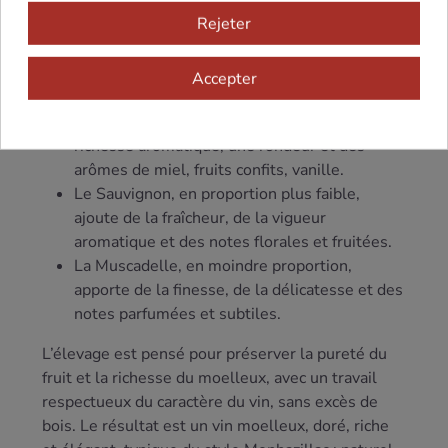
l’expression directe de l’assemblage de cépages
Rejeter
semblables à ceux du Sauternes : Sémillon,
Sauvignon et Muscadelle, pour un vin moelleux
Accepter
doré, riche et complexe.
Le Sémillon, cépage dominant, apporte une
richesse aromatique, une rondeur et des
arômes de miel, fruits confits, vanille.
Le Sauvignon, en proportion plus faible,
ajoute de la fraîcheur, de la vigueur
aromatique et des notes florales et fruitées.
La Muscadelle, en moindre proportion,
apporte de la finesse, de la délicatesse et des
notes parfumées et subtiles.
L’élevage est pensé pour préserver la pureté du
fruit et la richesse du moelleux, avec un travail
respectueux du caractère du vin, sans excès de
bois. Le résultat est un vin moelleux, doré, riche