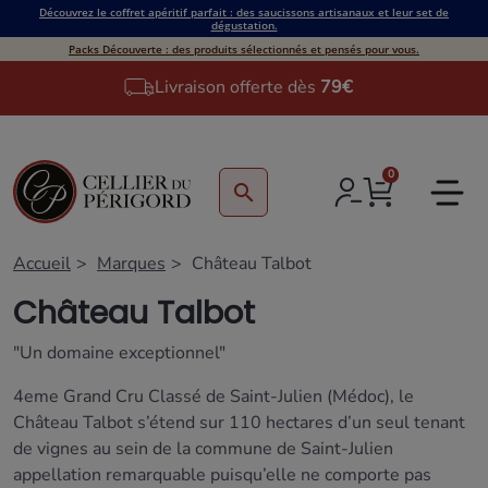
Découvrez le coffret apéritif parfait : des saucissons artisanaux et leur set de
dégustation.
Packs Découverte : des produits sélectionnés et pensés pour vous.
Livraison offerte dès
79€
0
search
Accueil
Marques
Château Talbot
Château Talbot
"Un domaine exceptionnel"
4eme Grand Cru Classé de Saint-Julien (Médoc), le
Château Talbot s’étend sur 110 hectares d’un seul tenant
de vignes au sein de la commune de Saint-Julien
appellation remarquable puisqu’elle ne comporte pas