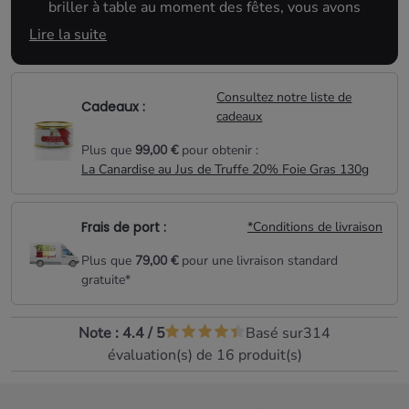
briller à table au moment des fêtes, vous avons
sélectionné pour vous des produits festifs à prix tout
Lire la suite
doux :
Consultez notre liste de
Cadeaux :
-20% de remise sur le prix affiché grâce au
cadeaux
*
code promo
BONNEANNEE2022
Plus que
99,00 €
pour obtenir :
La Canardise au Jus de Truffe 20% Foie Gras 130g
* Offre cumulable avec les autres promotions en
Frais de port :
*Conditions de livraison
cours.
Code promo valable du 27/12/2021 au 31/12/2021
Plus que
79,00 €
pour une livraison standard
gratuite*
Note :
4.4
/
5
Basé sur
314
évaluation(s) de 16 produit(s)