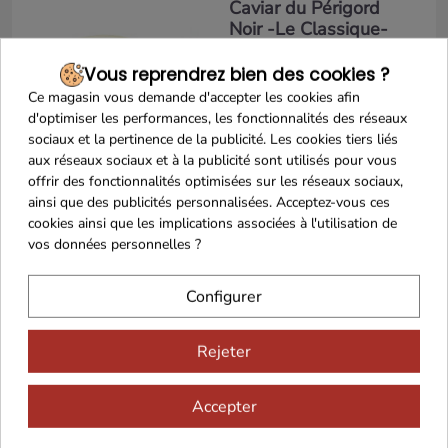
Caviar du Périgord
Noir -Le Classique-
mature 100g
Vous reprendrez bien des cookies ?
279,90 €
Ce magasin vous demande d'accepter les cookies afin
d'optimiser les performances, les fonctionnalités des réseaux
sociaux et la pertinence de la publicité. Les cookies tiers liés
100g
aux réseaux sociaux et à la publicité sont utilisés pour vous
Ajouter au panier
offrir des fonctionnalités optimisées sur les réseaux sociaux,
ainsi que des publicités personnalisées. Acceptez-vous ces
cookies ainsi que les implications associées à l'utilisation de
vos données personnelles ?
Brisures de Truffes
Noires (Tuber
Configurer
Melanosporum) 50g
28,50 €
Rejeter
50g
Accepter
Ajouter au panier