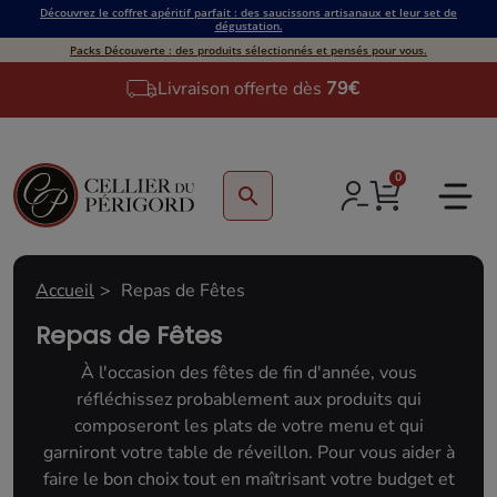
Découvrez le coffret apéritif parfait : des saucissons artisanaux et leur set de
dégustation.
Packs Découverte : des produits sélectionnés et pensés pour vous.
Livraison offerte dès
79€
0
search
Accueil
Repas de Fêtes
Repas de Fêtes
À l'occasion des fêtes de fin d'année, vous
réfléchissez probablement aux produits qui
composeront les plats de votre menu et qui
garniront votre table de réveillon. Pour vous aider à
faire le bon choix tout en maîtrisant votre budget et