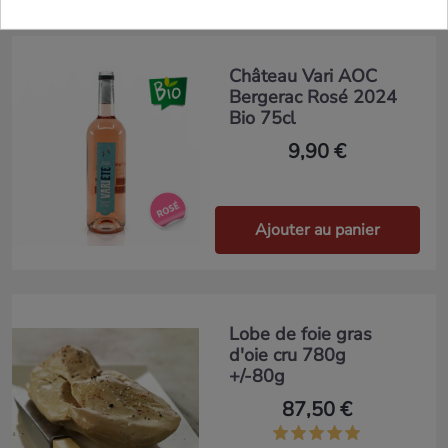
Château Vari AOC
Bergerac Rosé 2024
Bio 75cl
9,90 €
Ajouter au panier
Lobe de foie gras
d'oie cru 780g
+/-80g
87,50 €