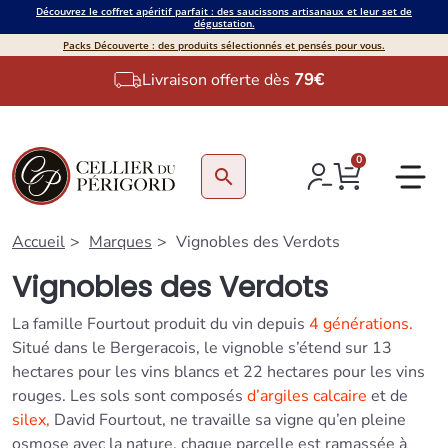
Découvrez le coffret apéritif parfait : des saucissons artisanaux et leur set de
dégustation.
Packs Découverte : des produits sélectionnés et pensés pour vous.
Livraison offerte dès
79€
0
search
Accueil
Marques
Vignobles des Verdots
Vignobles des Verdots
La famille Fourtout produit du vin depuis
4 générations.
Situé dans le Bergeracois, le vignoble s’étend sur 13
hectares pour les vins blancs et 22 hectares pour les vins
rouges. Les sols sont composés
d’argiles calcaire
et de
silex,
David Fourtout, ne travaille sa vigne qu’en pleine
osmose avec la nature, chaque parcelle est ramassée à