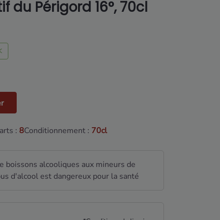
if du Périgord 16°, 70cl
K
er
rts :
8
Conditionnement :
70cl
de boissons alcooliques aux mineurs de
us d'alcool est dangereux pour la santé