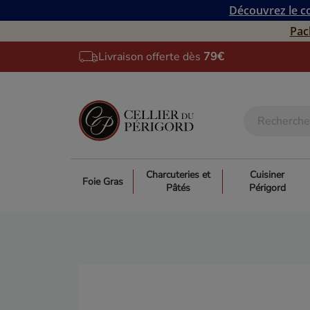
Découvrez le co
Pac
Livraison offerte dès
79€
Charcuteries et
Cuisiner
Foie Gras
Pâtés
Périgord