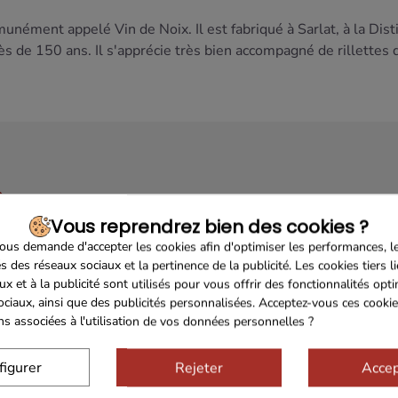
munément appelé Vin de Noix. Il est fabriqué à Sarlat, à la Dist
près de 150 ans. Il s'apprécie très bien accompagné de rillettes 
Vous reprendrez bien des cookies ?
us demande d'accepter les cookies afin d'optimiser les performances, l
Sécurisé
Franco de port 79€
Livrais
s des réseaux sociaux et la pertinence de la publicité. Les cookies tiers l
ux et à la publicité sont utilisés pour vous offrir des fonctionnalités opt
ociaux, ainsi que des publicités personnalisées. Acceptez-vous ces cookie
ons associées à l'utilisation de vos données personnelles ?
figurer
Rejeter
Accep