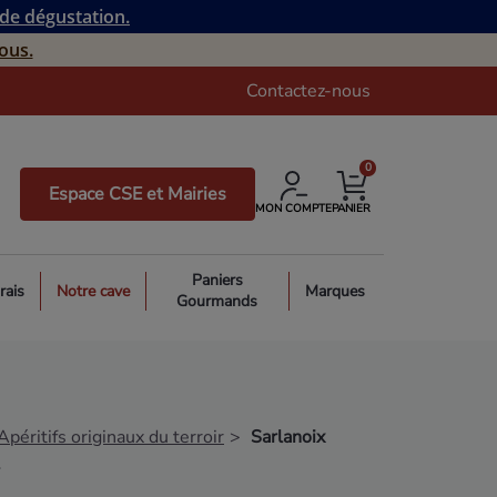
 de dégustation.
ous.
Contactez-nous
0
Espace CSE et Mairies
MON COMPTE
PANIER
Paniers
rais
Notre cave
Marques
Gourmands
Apéritifs originaux du terroir
Sarlanoix