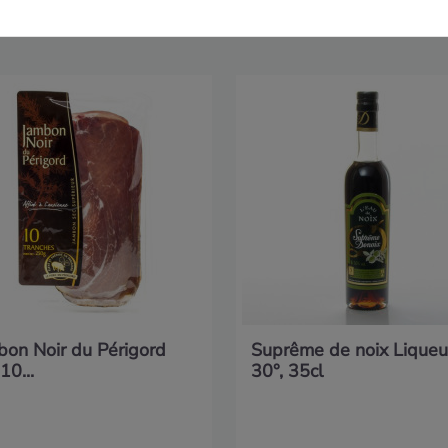
bon Noir du Périgord
Suprême de noix Liqueu
10...
30°, 35cl