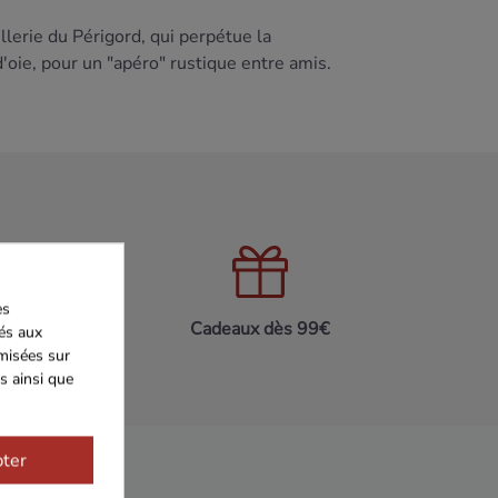
illerie du Périgord, qui perpétue la
d'oie, pour un "apéro" rustique entre amis.
es
on 24h/48h
Cadeaux dès 99€
iés aux
imisées sur
s ainsi que
ter