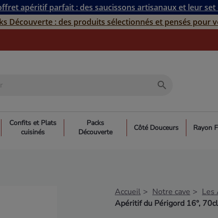
ffret apéritif parfait : des saucissons artisanaux et leur set
ks Découverte : des produits sélectionnés et pensés pour v
search
Confits et Plats
Packs
Côté Douceurs
Rayon F
cuisinés
Découverte
Accueil
Notre cave
Les 
Apéritif du Périgord 16°, 70cl