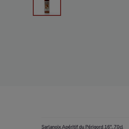
Sarlanoix Apéritif du Périgord 16°, 70cl