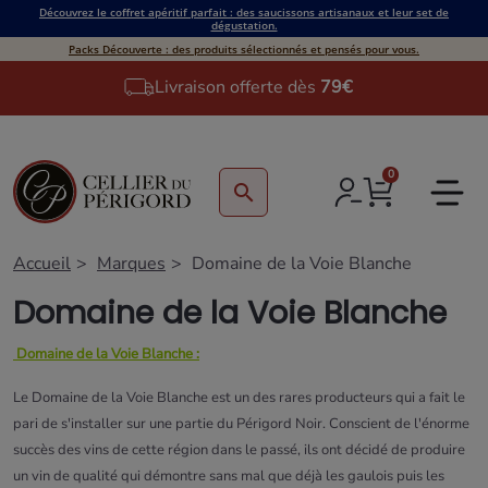
Découvrez le coffret apéritif parfait : des saucissons artisanaux et leur set de
dégustation.
Packs Découverte : des produits sélectionnés et pensés pour vous.
Livraison offerte dès
79€
0
search
Accueil
Marques
Domaine de la Voie Blanche
Domaine de la Voie Blanche
Domaine de la Voie Blanche :
Le Domaine de la Voie Blanche est un des rares producteurs qui a fait le
pari de s'installer sur une partie du Périgord Noir. Conscient de l'énorme
succès des vins de cette région dans le passé, ils ont décidé de produire
un vin de qualité qui démontre sans mal que déjà les gaulois puis les