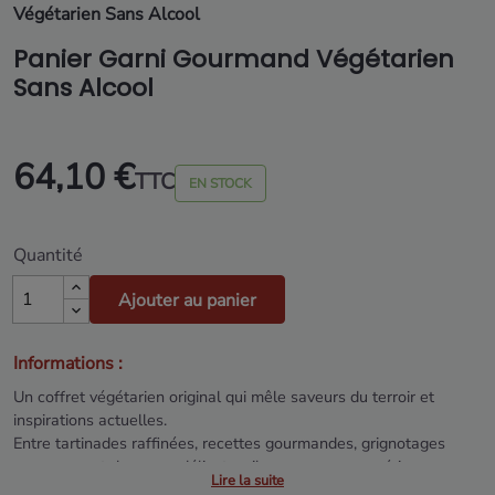
Végétarien Sans Alcool
Panier Garni Gourmand Végétarien
Sans Alcool
64,10 €
TTC
EN STOCK
Quantité
Ajouter au panier
Informations :
Un coffret végétarien original qui mêle saveurs du terroir et
inspirations actuelles.
Entre tartinades raffinées, recettes gourmandes, grignotages
savoureux et douceurs délicates, il propose une expérience
Lire la suite
conviviale et surprenante, sublimée par une sélection sans alcool