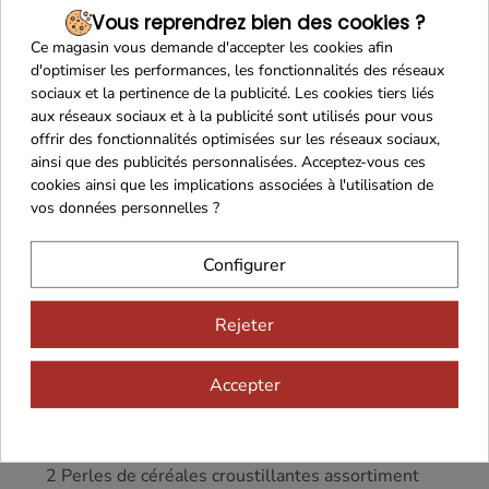
Risotto aux Légumes - 170g
Vous reprendrez bien des cookies ?
Sans porc, sans alcool
Ce magasin vous demande d'accepter les cookies afin
d'optimiser les performances, les fonctionnalités des réseaux
Ecrasé de Courgettes à la Crème et à l’Huile
sociaux et la pertinence de la publicité. Les cookies tiers liés
d’Olive - 90g
aux réseaux sociaux et à la publicité sont utilisés pour vous
Sans porc, sans alcool
offrir des fonctionnalités optimisées sur les réseaux sociaux,
ainsi que des publicités personnalisées. Acceptez-vous ces
Plaisirs Sucrés
cookies ainsi que les implications associées à l'utilisation de
vos données personnelles ?
Croustillants Caramel au Beurre Salé - 50g
Configurer
2 Nougats artisanaux tendres aux noix du Périgord
(20% AOP) et Chocolat - 2 x 10g
Rejeter
Douceurs Chocolatées
Cône blanc sapin de Noël assortiment Chocolat
Accepter
Noir et Lait - 50g
Artisan chocolatier Guingue
t
2 Perles de céréales croustillantes assortiment