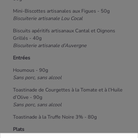
Mini-Biscottes artisanales aux Figues - 50g
Biscuiterie artisanale Lou Cocal
Biscuits apéritifs artisanaux Cantal et Oignons
Grillés - 40g
Biscuiterie artisanale d’Auvergne
Entrées
Houmous - 90g
Sans porc, sans alcool
Toastinade de Courgettes à la Tomate et à l’Huile
d’Olive - 90g
Sans porc, sans alcool
Toastinade à la Truffe Noire 3% - 80g
Plats