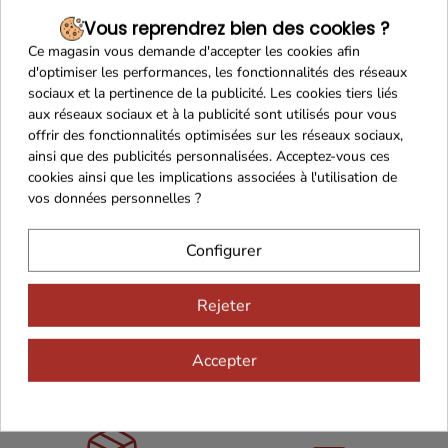
Cépages
:
Assemblage harmonieux de
55%
Vous reprendrez bien des cookies ?
Cabernet Sauvignon
,
30%
Merlot
et
15%
Ce magasin vous demande d'accepter les cookies afin
Cabernet Franc
, offrant profondeur, complexité et
d'optimiser les performances, les fonctionnalités des réseaux
équilibre.
sociaux et la pertinence de la publicité. Les cookies tiers liés
aux réseaux sociaux et à la publicité sont utilisés pour vous
Garde :
À boire sur la jeunesse ou au cours des 5
offrir des fonctionnalités optimisées sur les réseaux sociaux,
prochaines années.
ainsi que des publicités personnalisées. Acceptez-vous ces
cookies ainsi que les implications associées à l'utilisation de
vos données personnelles ?
Configurer
Rejeter
Accepter
Maison Familiale
Paiement Sécurisé