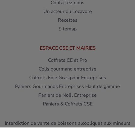
Contactez-nous
Un acteur du Locavore
Recettes
Sitemap
ESPACE CSE ET MAIRIES
Coffrets CE et Pro
Colis gourmand entreprise
Coffrets Foie Gras pour Entreprises
Paniers Gourmands Entreprises Haut de gamme
Paniers de Noël Entreprise
Paniers & Coffrets CSE
Interdiction de vente de boissons alcooliques aux mineurs
de moins de 18 ans - L'abus d'alcool est dangereux pour la