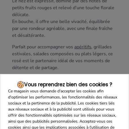
Le nez est expressif, dominé par des notes de
petits fruits rouges et relevé d'une touche florale
délicate.
En bouche, il offre une belle vivacité, équilibrée
par une rondeur agréable, avec une finale fraîche
et désaltérante.
Parfait pour accompagner vos
apéritifs
, grillades
estivales, salades composées ou plats légers, ce
rosé est le partenaire idéal de vos moments de
détente et de partage.
Vous reprendrez bien des cookies ?
Ce magasin vous demande d'accepter les cookies afin
d'optimiser les performances, les fonctionnalités des réseaux
sociaux et la pertinence de la publicité. Les cookies tiers liés
aux réseaux sociaux et à la publicité sont utilisés pour vous
offrir des fonctionnalités optimisées sur les réseaux sociaux,
ainsi que des publicités personnalisées. Acceptez-vous ces
cookies ainsi que les implications associées à l'utilisation de