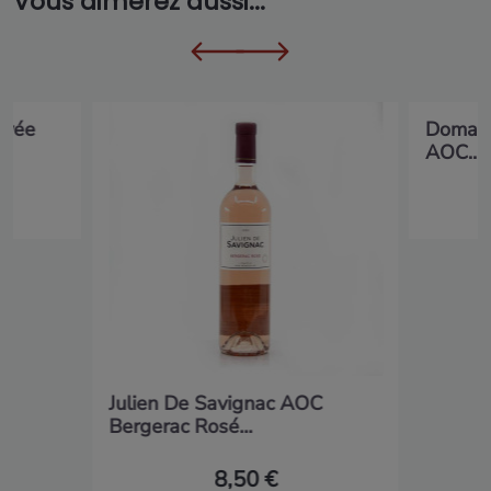
Vous aimerez aussi...
uvée
Domain
AOC...
Julien De Savignac AOC
Bergerac Rosé...
8,50 €