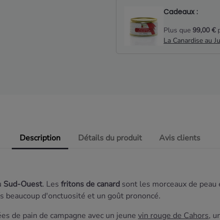
Cadeaux :
Plus que
99,00 €
p
La Canardise au J
Description
Détails du produit
Avis clients
u
Sud-Ouest
. Les
fritons de canard
sont les morceaux de peau e
ons beaucoup d'onctuosité et un goût prononcé.
lées de pain de campagne avec un jeune
vin rouge de Cahors
, u