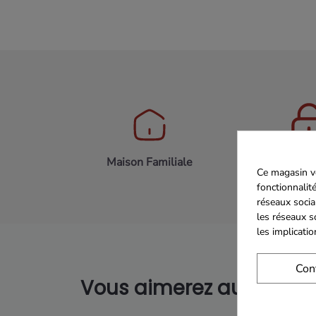
Maison Familiale
Paiement 
Ce magasin vo
fonctionnalité
réseaux socia
les réseaux s
les implicati
Con
Vous aimerez aussi...