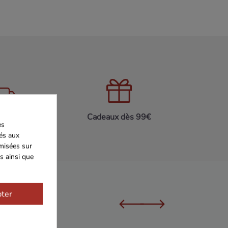
on 24h/48h
Cadeaux dès 99€
es
iés aux
imisées sur
s ainsi que
ter