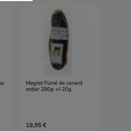
Lot de 3
crus 1170
ux
Magret Fumé de canard
entier 280g +/-20g
19,95 €
39,90 €