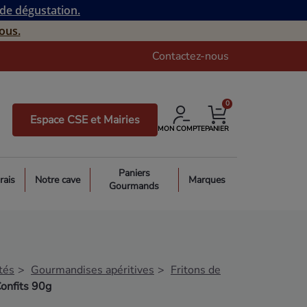
 de dégustation.
ous.
Contactez-nous
0
Espace CSE et Mairies
MON COMPTE
PANIER
Paniers
rais
Notre cave
Marques
Gourmands
tés
Gourmandises apéritives
Fritons de
Confits 90g