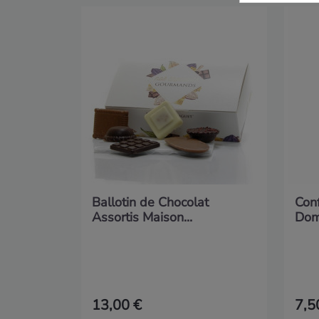
Ballotin de Chocolat
Conf
Assortis Maison...
Doma
13,00 €
7,5