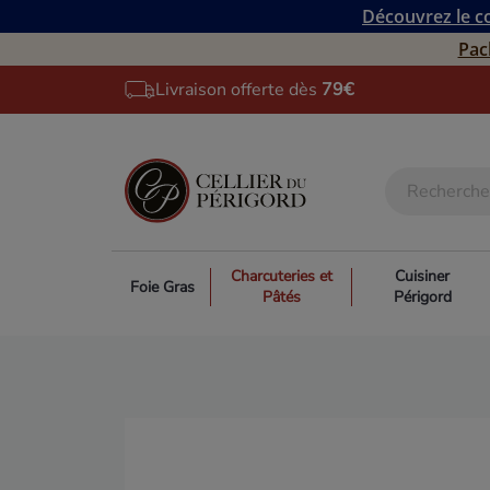
Découvrez le co
Pac
Livraison offerte dès
79€
Charcuteries et
Cuisiner
Foie Gras
Pâtés
Périgord