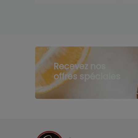
Recevez nos
offres spéciales