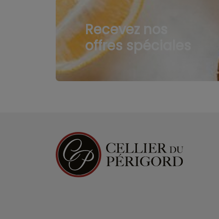
Recevez nos
offres spéciales