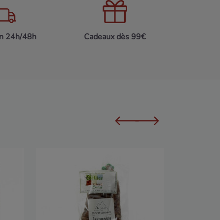
on 24h/48h
Cadeaux dès 99€
Carton de
Domaine 