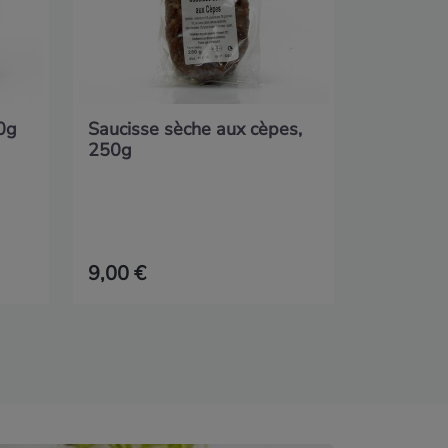
0g
Saucisse sèche aux cèpes,
250g
9,00 €
37,20 €