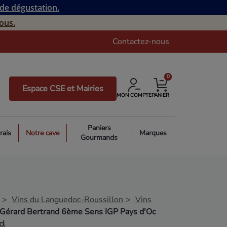
 de dégustation.
ous.
Contactez-nous
0
Espace CSE et Mairies
MON COMPTE
PANIER
Paniers
rais
Notre cave
Marques
Gourmands
Vins du Languedoc-Roussillon
Vins
Gérard Bertrand 6ème Sens IGP Pays d'Oc
cl