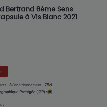
d Bertrand 6ème Sens
apsule à Vis Blanc 2021
er
rts :
8
Conditionnement :
75cl
ographique Protégée (IGP) :
s :