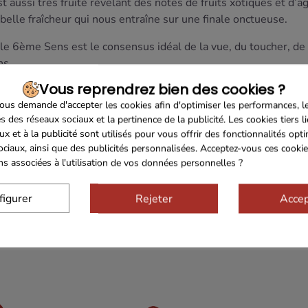
l est aussi très fruité révélant des notes de fruits xotiques et 
 belle fraîcheur qui nous entraîne sur une finale onctueuse.
e, le 6ème Sens est le consensus idéal de la vue, du toucher, de 
ns.
Vous reprendrez bien des cookies ?
iologique
.
us demande d'accepter les cookies afin d'optimiser les performances, l
flets verts.
s des réseaux sociaux et la pertinence de la publicité. Les cookies tiers l
ux et à la publicité sont utilisés pour vous offrir des fonctionnalités opt
u le buis, il est aussi très fruité révélant des notes de fruits e
ociaux, ainsi que des publicités personnalisées. Acceptez-vous ces cookie
et d’une belle fraîcheur qui nous entraîne sur une finale onctu
ons associées à l'utilisation de vos données personnelles ?
iognier, Grenache
des,
poissons
, volailles et
fromages
frais.
figurer
Rejeter
Accep