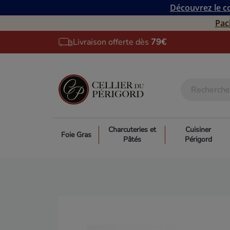
Découvrez le co
Pac
Livraison offerte dès
79€
Charcuteries et
Cuisiner
Foie Gras
Pâtés
Périgord