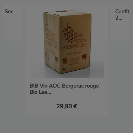
rd Sec
Confit 
2...
BIB Vin AOC Bergerac rouge
Bio Les...
29,90 €