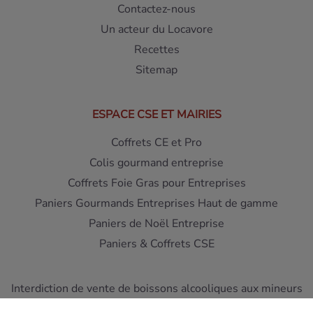
Contactez-nous
Un acteur du Locavore
Recettes
Sitemap
ESPACE CSE ET MAIRIES
Coffrets CE et Pro
Colis gourmand entreprise
Coffrets Foie Gras pour Entreprises
Paniers Gourmands Entreprises Haut de gamme
Paniers de Noël Entreprise
Paniers & Coffrets CSE
Interdiction de vente de boissons alcooliques aux mineurs
de moins de 18 ans - L'abus d'alcool est dangereux pour la