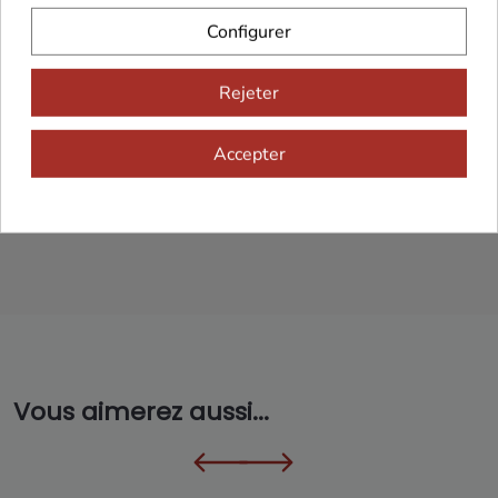
Configurer
Franco de port 79€
Livraison 24h/48h
Rejeter
Accepter
Cadeaux dès 99€
Vous aimerez aussi...