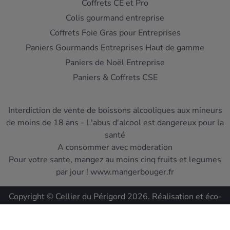
Coffrets CE et Pro
Colis gourmand entreprise
Coffrets Foie Gras pour Entreprises
Paniers Gourmands Entreprises Haut de gamme
Paniers de Noël Entreprise
Paniers & Coffrets CSE
Interdiction de vente de boissons alcooliques aux mineurs
de moins de 18 ans - L'abus d'alcool est dangereux pour la
santé
A consommer avec moderation
Pour votre sante, mangez au moins cinq fruits et legumes
par jour ! www.mangerbouger.fr
Copyright © Cellier du Périgord 2026. Réalisation et éco-
conception
DIOQA
.
Les Conditions de ventes
-
Mentions Légales
-
Protection