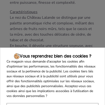
entre puissance, finesse et complexité.
Caractéristiques
Le nez du Château Lalande se distingue par une
palette aromatique riche et complexe, mêlant des
arômes de fruits noirs mûrs, tels que le cassis et
la mûre, avec des touches délicates de cèdre, de
tabac et de chocolat.
En bouche, il dévoile une structure soyeuse, avec
des tanins fins et bien intégrés, soutenus par une
Vous reprendrez bien des cookies ?
belle fraîcheur qui équilibre la puissance du vin.
Ce magasin vous demande d'accepter les cookies afin
La finale est longue et persistante, marquée par
d'optimiser les performances, les fonctionnalités des réseaux
des nuances épicées et boisées.
sociaux et la pertinence de la publicité. Les cookies tiers liés
Ce Saint-Julien offre un
excellent potentiel de
aux réseaux sociaux et à la publicité sont utilisés pour vous
garde
de 15 à 20 ans.
offrir des fonctionnalités optimisées sur les réseaux sociaux,
ainsi que des publicités personnalisées. Acceptez-vous ces
Accords mets et vins
cookies ainsi que les implications associées à l'utilisation de
Ce vin se marie parfaitement avec
vos données personnelles ?
des
viandes
rouges, des plats en sauce,