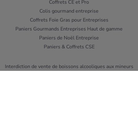
Coffrets CE et Pro
Colis gourmand entreprise
Coffrets Foie Gras pour Entreprises
Paniers Gourmands Entreprises Haut de gamme
Paniers de Noël Entreprise
Paniers & Coffrets CSE
Interdiction de vente de boissons alcooliques aux mineurs
de moins de 18 ans - L'abus d'alcool est dangereux pour la
santé
A consommer avec moderation
Pour votre sante, mangez au moins cinq fruits et legumes
par jour ! www.mangerbouger.fr
Copyright © Cellier du Périgord 2026. Réalisation et éco-
conception
DIOQA
.
Les Conditions de ventes
-
Mentions Légales
-
Protection