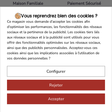
Maison Familiale
Paiement Sécurisé
Vous reprendrez bien des cookies ?
Ce magasin vous demande d'accepter les cookies afin
d'optimiser les performances, les fonctionnalités des réseaux
Franco de port 79€
Livraison 24h/48h
sociaux et la pertinence de la publicité. Les cookies tiers liés
aux réseaux sociaux et à la publicité sont utilisés pour vous
offrir des fonctionnalités optimisées sur les réseaux sociaux,
ainsi que des publicités personnalisées. Acceptez-vous ces
cookies ainsi que les implications associées à l'utilisation de
vos données personnelles ?
Cadeaux dès 99€
Configurer
Rejeter
Accepter
Vous aimerez aussi...