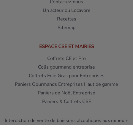
Contactez-nous
Un acteur du Locavore
Recettes
Sitemap
ESPACE CSE ET MAIRIES
Coffrets CE et Pro
Colis gourmand entreprise
Coffrets Foie Gras pour Entreprises
Paniers Gourmands Entreprises Haut de gamme
Paniers de Noël Entreprise
Paniers & Coffrets CSE
Interdiction de vente de boissons alcooliques aux mineurs
de moins de 18 ans - L'abus d'alcool est dangereux pour la