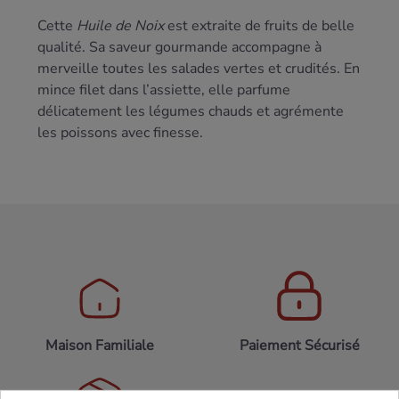
Cette
Huile de Noix
est extraite de fruits de belle
qualité. Sa saveur gourmande accompagne à
merveille toutes les salades vertes et crudités. En
mince filet dans l’assiette, elle parfume
délicatement les légumes chauds et agrémente
les poissons avec finesse.
Maison Familiale
Paiement Sécurisé