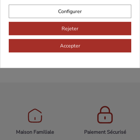
Prix Public : 26,90 € TTC
Configurer
Prix Spécial : 20,00 € TTC soit 16,67 € HT
Quelles que soient les quantités à partir de 10
Rejeter
unités.
Équivalent 100% vin du
Colis Découverte
(J4820)
Accepter
Équivalent 100% vin du
Colis Découverte
(J4820)
Maison Familiale
Paiement Sécurisé