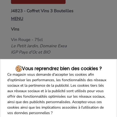
J4823 - Coffret Vins 3 Bouteilles
MENU
Vins
Vin Rouge - 75cl
Le Petit Jardin, Domaine Exea
IGP Pays d’Oc et BIO
Vin Rouge - 75cl
Vous reprendrez bien des cookies ?
La Réserve des Millaudes
Ce magasin vous demande d'accepter les cookies afin
AOP Côtes de Bergerac
d'optimiser les performances, les fonctionnalités des réseaux
sociaux et la pertinence de la publicité. Les cookies tiers liés
Vin Blanc Moelleux - 75cl
aux réseaux sociaux et à la publicité sont utilisés pour vous
La Réserve des Millaudes
offrir des fonctionnalités optimisées sur les réseaux sociaux,
AOP Côtes de Bergerac
ainsi que des publicités personnalisées. Acceptez-vous ces
cookies ainsi que les implications associées à l'utilisation de
Coffret 3 bouteilles en kraft
vos données personnelles ?