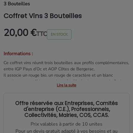
3 Bouteilles
Coffret Vins 3 Bouteilles
20,00 €
TTC
EN STOCK
Informations :
Ce coffret vins réunit trois bouteilles aux profils complémentaires,
entre IGP Pays d’Oc et AOP Côtes de Bergerac.
Il associe un rouge bio, un rouge de caractère et un blanc
moelleux pour offrir une palette équilibrée de saveurs du Sud-
Lire la suite
Ouest.
Une sélection simple et élégante, pensée comme une idée
Offre réservée aux Entreprises, Comités
cadeau accessible pour accompagner les fêtes de fin d’année.
d'entreprise (C.E.), Professionnels,
Collectivités, Mairies, COS, CCAS.
Prix valables à partir de 10 unites
Pour un devis gratuit adapté à vos besoins et au