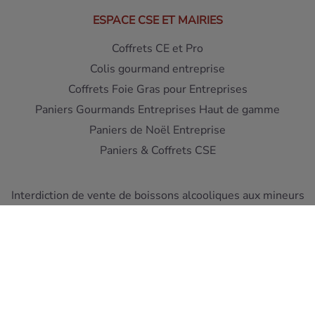
ESPACE CSE ET MAIRIES
Coffrets CE et Pro
Colis gourmand entreprise
Coffrets Foie Gras pour Entreprises
Paniers Gourmands Entreprises Haut de gamme
Paniers de Noël Entreprise
Paniers & Coffrets CSE
Interdiction de vente de boissons alcooliques aux mineurs
de moins de 18 ans - L'abus d'alcool est dangereux pour la
santé
A consommer avec moderation
Pour votre sante, mangez au moins cinq fruits et legumes
par jour ! www.mangerbouger.fr
Copyright © Cellier du Périgord 2026. Réalisation et éco-