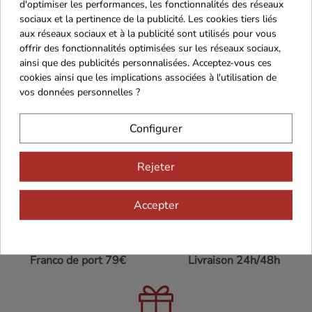
d'optimiser les performances, les fonctionnalités des réseaux
bon
fromage
tel que le Bleu ou le Brie
sociaux et la pertinence de la publicité. Les cookies tiers liés
aux réseaux sociaux et à la publicité sont utilisés pour vous
offrir des fonctionnalités optimisées sur les réseaux sociaux,
ainsi que des publicités personnalisées. Acceptez-vous ces
cookies ainsi que les implications associées à l'utilisation de
vos données personnelles ?
Configurer
Rejeter
Maison Familiale
Paiement Sécurisé
Accepter
Franco de port 79€
Livraison 24h/48h