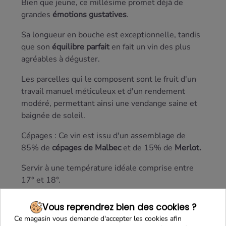
Bien que jeune, ce millésime promet déjà de
grandes
émotions gustatives
.
Sa longueur en bouche est exceptionnelle, tandis
que son
équilibre parfait
en fait un vin des plus
agréables à déguster.
Les parcelles qui le composent sont le fruit d'un
travail manuel méticuleux et d'un rendement
modéré, permettant ainsi une vendange saine et
baignée de soleil.
Cépages
: Ce vin est issu d'un assemblage de
85% de
cépages de Malbec
et de 15% de
Merlot.
Servir à une température idéale comprise entre
17° et 18°.
Accords mets et vins :
Parfait pour vos plats
Vous reprendrez bien des cookies ?
cuisine du Sud-Ouest tel que les
Confits
,
Ce magasin vous demande d'accepter les cookies afin
ou
risotto
mais également avec un