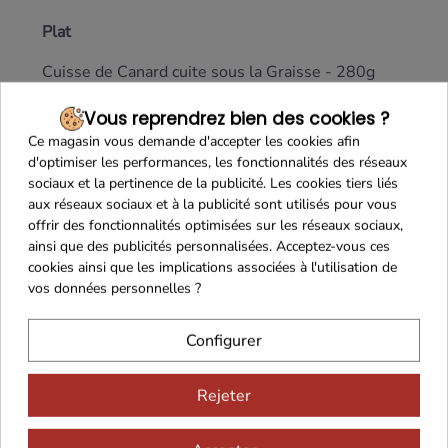
Plat
Cuisse de Canard cuite sous la Graisse - 280g
Dessert
Vous reprendrez bien des cookies ?
Ce magasin vous demande d'accepter les cookies afin
Dessert Pomme Clémentine aux Épices de Noël
d'optimiser les performances, les fonctionnalités des réseaux
BIO - 45g
sociaux et la pertinence de la publicité. Les cookies tiers liés
aux réseaux sociaux et à la publicité sont utilisés pour vous
Gourmandise
offrir des fonctionnalités optimisées sur les réseaux sociaux,
ainsi que des publicités personnalisées. Acceptez-vous ces
3 Mini-Financiers artisanaux aux 3 Agrumes - 3 x
cookies ainsi que les implications associées à l'utilisation de
11g
vos données personnelles ?
Biscuiterie artisanale Lou Cocal
Configurer
Plaisir Chocolaté
2 Croustilles panachage Chocolat Blanc, au Lait et
Rejeter
Noir - 2 x 1.8g