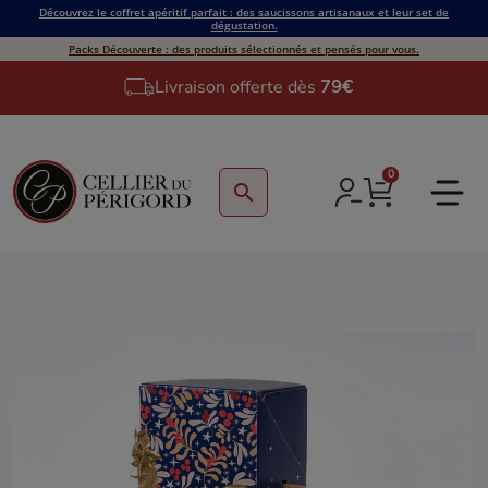
Découvrez le coffret apéritif parfait : des saucissons artisanaux et leur set de
dégustation.
Packs Découverte : des produits sélectionnés et pensés pour vous.
Livraison offerte dès
79€
0
search