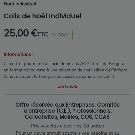
Noël Individuel
Colis de Noël Individuel
25,00 €
TTC
EN STOCK
Informations :
Ce coffret gourmand associe deux vins AOP Côtes de Bergerac
en format découverte à une sélection de spécialités du Périgord.
Il met en avant le foie gras, la cuisse de canard, un confit
d’abricot et un dessert aux épices de Noël, accompagnés de
Lire la suite
douceurs artisanales comme financiers et chocolats.
Une composition généreuse et harmonieuse, idéale pour les
Offre réservée aux Entreprises, Comités
repas de fêtes de fin d’année.
d'entreprise (C.E.), Professionnels,
Collectivités, Mairies, COS, CCAS.
Prix valables à partir de 10 unites
Pour un devis gratuit adapté à vos besoins et au