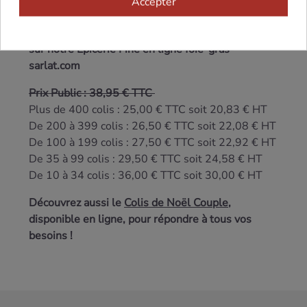
Valisette en carton avec poignée Collection «
Accepter
Féerie Végétale » (39.5 x 19.5 x 12.5 cm) + Carte
de voeux + Chèque Cadeau offert : 10€ à valoir
sur notre Épicerie Fine en ligne foie-gras-
sarlat.com
Prix Public : 38,95 € TTC
Plus de 400 colis : 25,00 € TTC soit 20,83 € HT
De 200 à 399 colis : 26,50 € TTC soit 22,08 € HT
De 100 à 199 colis : 27,50 € TTC soit 22,92 € HT
De 35 à 99 colis : 29,50 € TTC soit 24,58 € HT
De 10 à 34 colis : 36,00 € TTC soit 30,00 € HT
Découvrez aussi le
Colis de Noël Couple
,
disponible en ligne, pour répondre à tous vos
besoins !