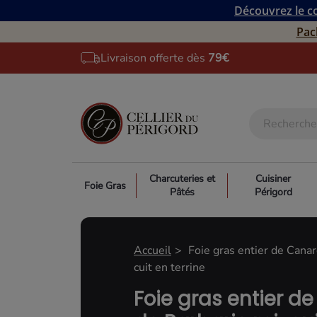
Découvrez le co
Pac
Livraison offerte dès
79€
Charcuteries et
Cuisiner
Foie Gras
Pâtés
Périgord
Accueil
Foie gras entier de Cana
cuit en terrine
Foie gras entier d