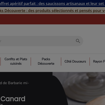
ffret apéritif parfait : des saucissons artisanaux et leur set
ks Découverte : des produits sélectionnés et pensés pour v
search
Confits et Plats
Packs
Côté Douceurs
Rayon F
cuisinés
Découverte
rd de Barbarie mi-
e Canard