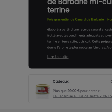
de Barbarie mi-cui
terrine
Foie gras entier de Canard de Barbarie mi-cu
élaboré à partir d'une race de canard ancestra
frotté avec les condiments adéquats et lové
terrine en terre cuite, puis cuit. Cette prépar
donne l'arome le plus noble au foie gras. A 
Produit mi-cuit, à entreposer au réf
Lire la suite
réception.
Conservation 30 jours environ.
Conseils d'utilisation :
Cadeaux :
Sortir la terrine 15 minutes avant d
Plus que
99,00 €
pour obtenir :
Trancher au dernier moment et vou
La Canardise au Jus de Truffe 20% Fo