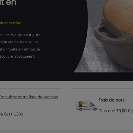
t en
it en terrine
l, ce foie gras est juste
 délicatement dans une
ation toute en simplicité
découvrir absolument.
rigérateur dès
Consultez notre liste de cadeaux
Frais de port :
e passer à table.
s pouvez déguster.
Plus que
79,00 €
p
ie Gras 130g