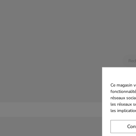
Aucun
Restez 
ajoutés
Ce magasin vo
fonctionnalité
réseaux socia
les réseaux s
les implicati
Con