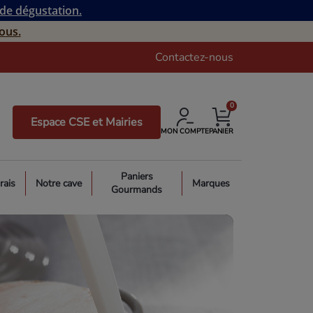
 de dégustation.
ous.
Contactez-nous
0
Espace CSE et Mairies
MON COMPTE
PANIER
Paniers
rais
Notre cave
Marques
Gourmands