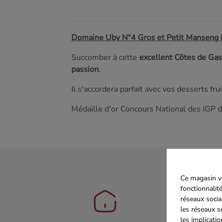
Domaine Uby N°4 Gros et Petit Manseng 
Succomber à cette
excellent Côtes de Ga
passion
.
Il s'accordera parfait avec vos desserts fr
Médaille d'or Concours National des IGP 
Ce magasin vo
fonctionnalité
réseaux socia
les réseaux s
les implicati