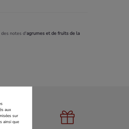
r des notes d'
agrumes et de fruits de la
es
iés aux
imisées sur
s ainsi que