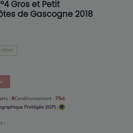
4 Gros et Petit
ôtes de Gascogne 2018
E STOCK
er
rts :
8
Conditionnement :
75cl
ographique Protégée (IGP) :
s :