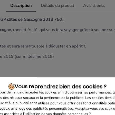
Description
Détails du produit
Avis clients
IGP côtes de Gascogne 2018 75cl :
scogne
, rond et fruité, qui vous fera voyager grâce à son nez su
uités et sera remarquable à déguster en apéritif.
de 2019 (sur millésime 2018)
Vous reprendrez bien des cookies ?
us demande d'accepter les cookies afin d'optimiser les performances, l
s des réseaux sociaux et la pertinence de la publicité. Les cookies tiers l
ux et à la publicité sont utilisés pour vous offrir des fonctionnalités opt
ociaux, ainsi que des publicités personnalisées. Acceptez-vous ces cookie
ons associées à l'utilisation de vos données personnelles ?