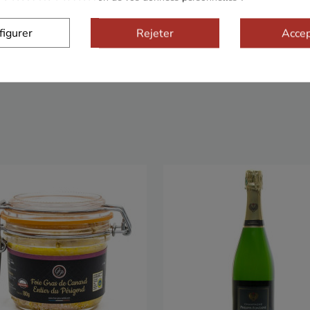
Sécurisé
Franco de port 79€
Livrais
figurer
Rejeter
Accep