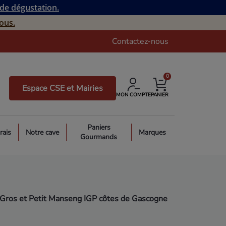
 de dégustation.
ous.
Contactez-nous
0
Espace CSE et Mairies
MON COMPTE
PANIER
Paniers
rais
Notre cave
Marques
Gourmands
ros et Petit Manseng IGP côtes de Gascogne