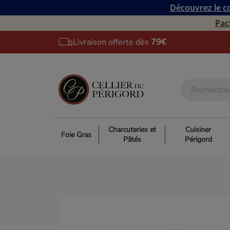
Découvrez le co
Pac
Livraison offerte dès
79€
Charcuteries et
Cuisiner
Foie Gras
Pâtés
Périgord