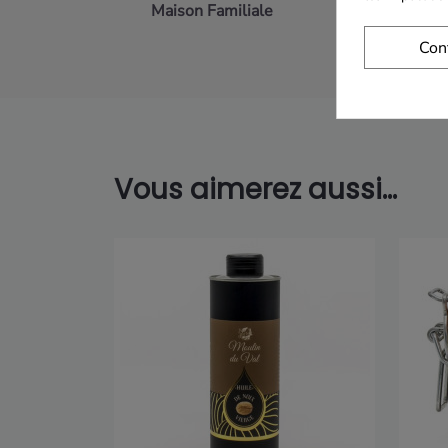
Maison Familiale
Paiement 
Con
Vous aimerez aussi...