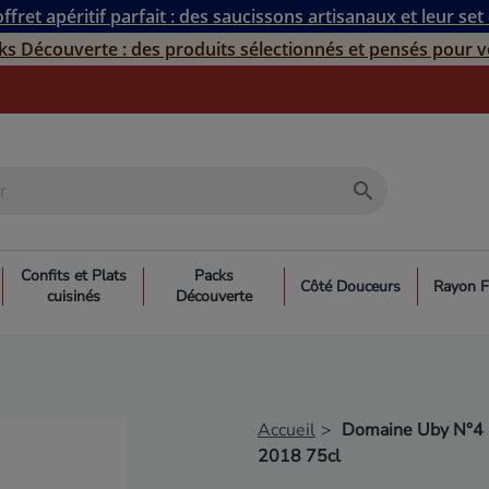
ffret apéritif parfait : des saucissons artisanaux et leur set
ks Découverte : des produits sélectionnés et pensés pour v
search
Confits et Plats
Packs
Côté Douceurs
Rayon F
cuisinés
Découverte
Accueil
Domaine Uby N°4 G
2018 75cl