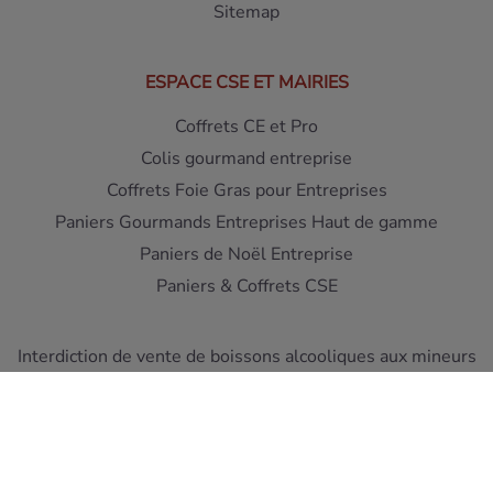
Sitemap
ESPACE CSE ET MAIRIES
Coffrets CE et Pro
Colis gourmand entreprise
Coffrets Foie Gras pour Entreprises
Paniers Gourmands Entreprises Haut de gamme
Paniers de Noël Entreprise
Paniers & Coffrets CSE
Interdiction de vente de boissons alcooliques aux mineurs
de moins de 18 ans - L'abus d'alcool est dangereux pour la
santé
A consommer avec moderation
Pour votre sante, mangez au moins cinq fruits et legumes
par jour ! www.mangerbouger.fr