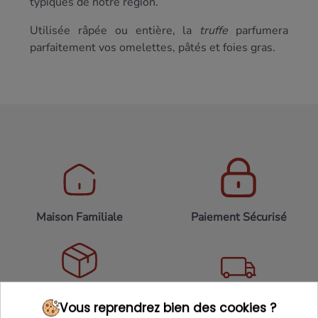
typiques de notre région.
Utilisée râpée ou entière, la
truffe
parfumera
parfaitement vos omelettes, pâtés et foies gras.
Maison Familiale
Paiement Sécurisé
Franco de port 79€
Livraison 24h/48h
Vous reprendrez bien des cookies ?